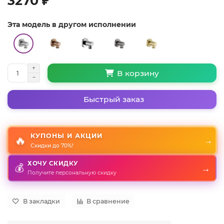
3270 ₽
Эта модель в другом исполнении
В корзину
Быстрый заказ
КУПОНЫ И АКЦИИ
🔥
→
Скидки до 70%!
ХОЧУ СКИДКУ
💰
→
Получите персональную скидку
В закладки
В сравнение