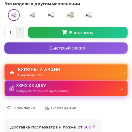
Эта модель в другом исполнении
В корзину
Быстрый заказ
КУПОНЫ И АКЦИИ
🔥
→
Скидки до 70%!
ХОЧУ СКИДКУ
→
💰
Получите персональную скидку
В закладки
В сравнение
Доставка послезавтра и позже, от
500 ₽