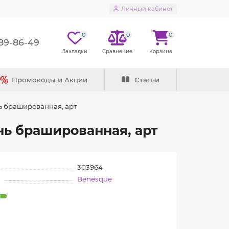
Личный кабинет
0
0
0
289-86-49
Промокоды и Акции
Статьи
ь брашированная, арт
нь брашированная, арт
303964
Benesque