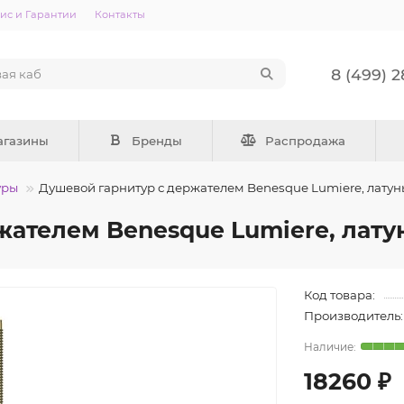
ис и Гарантии
Контакты
8 (499) 
агазины
Бренды
Распродажа
уры
Душевой гарнитур с держателем Benesque Lumiere, латун
жателем Benesque Lumiere, лату
Код товара:
Производитель:
18260 ₽