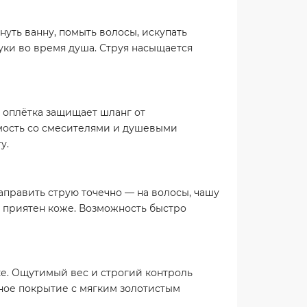
уть ванну, помыть волосы, искупать
уки во время душа. Струя насыщается
я оплётка защищает шланг от
мость со смесителями и душевыми
у.
аправить струю точечно — на волосы, чашу
ок приятен коже. Возможность быстро
ке. Ощутимый вес и строгий контроль
ное покрытие с мягким золотистым