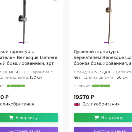
вой гарнитур с
Душевой гарнитур с
ателем Benesque Lumiere,
держателем Benesque Lum
ый брашированный, арт
бронза брашированная, а
д:
BENESQUE
Гарантия:
5
Бренд:
BENESQUE
Гаранти
Длина шланга:
150 см
лет
Длина шланга:
150 см
0 ₽
19570 ₽
еликобритания
Великобритания
В корзину
В корзину
Быстрый заказ
Быстрый заказ