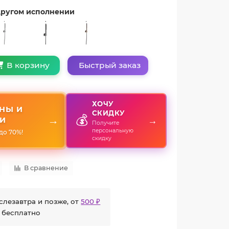
 другом исполнении
Быстрый заказ
В корзину
ХОЧУ
НЫ И
СКИДКУ
💰
→
→
И
Получите
персональную
до 70%!
скидку
В сравнение
слезавтра и позже, от
500 ₽
 бесплатно