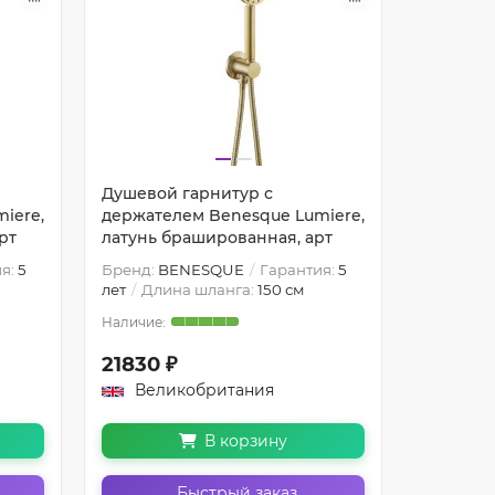
Душевой гарнитур с
Душевой
iere,
держателем Benesque Lumiere,
держате
рт
латунь брашированная, арт
латунь 
я:
5
Бренд:
BENESQUE
Гарантия:
5
Бренд:
B
лет
Длина шланга:
150 см
лет
Дли
21830 ₽
18190 ₽
Великобритания
Вели
В корзину
Быстрый заказ