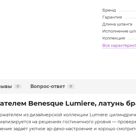
Бренд
Гарантия
Длина шланга
Исполнение шл
Коллекция
Все характерис
зывы
Вопрос-ответ
0
0
ателем Benesque Lumiere, латунь 
ржателем из дизайнерской коллекции Lumiere: цилиндриче
циализируется на решениях гостиничного уровня — провере
лнение задаёт уютное ар-деко-настроение и хорошо смотри