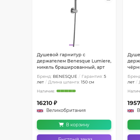
Душевой гарнитур с
Душе
Lumiere,
держателем Benesque Lumiere,
держ
й, арт
никель брашированный, арт
чёрн
антия:
5
Бренд:
BENESQUE
Гарантия:
5
Брен
см
лет
Длина шланга:
150 см
лет
16210 ₽
1957
Великобритания
В
В корзину
з
Быстрый заказ