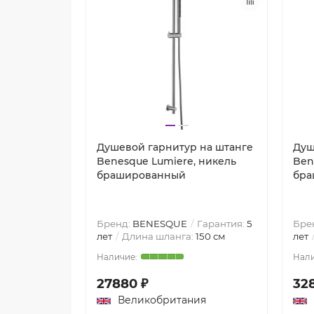
Душевой гарнитур на штанге
Душ
Benesque Lumiere, никель
Ben
брашированный
бра
Бренд:
BENESQUE
Гарантия:
5
Бре
лет
Длина шланга:
150 см
лет
27880 ₽
32
Великобритания