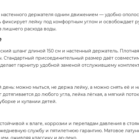
 настенного держателя одним движением — удобно ополосн
ь фиксирует лейку под комфортным углом и освобождает р
з лишнего расхода воды.
е
еский шланг длиной 150 см и настенный держатель. Плотна
ы. Стандартный присоединительный размер даёт совмести
о делает гарнитур удобной заменой отслужившему комплект
день: можно мыться, не держа лейку, а можно снять её и н
 дотягивается до любого угла, лейка лёгкая, а мягкий пот
уборке и купании детей.
стойчивой к влаге, коррозии и перепадам давления в стоя
ежедневную службу и пятилетнюю гарантию. Матовое латун
цем, оживляя классику и ар-деко.