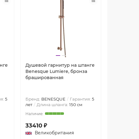
нге
Душевой гарнитур на штанге
Душевой га
Benesque Lumiere, бронза
со скрыты
брашированная
Benesque L
браширов
я:
5
Бренд:
BENESQUE
Гарантия:
5
Бренд:
BEN
лет
Длина шланга:
150 см
лет
Длина 
33410 ₽
30890 ₽
Великобритания
Велико