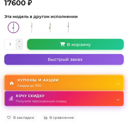
17600 ₽
Эта модель в другом исполнении
В корзину
Быстрый заказ
КУПОНЫ И АКЦИИ
🔥
→
Скидки до 70%!
ХОЧУ СКИДКУ
💰
→
Получите персональную скидку
В закладки
В сравнение