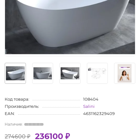
Код товара:
108404
Производитель:
Salini
EAN:
4631162329409
236100 ₽
274600 ₽