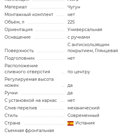
Материал
Чугун
Монтажный комплект
нет
Объём, л
225
Ориентация
Универсальная
Оснащение
с ручками
С антискользящим
Поверхность
покрытием, Глянцевая
Подголовник
нет
Расположение
сливного отверстия
по центру
Регулируемая высота
ножек
да
Ручки
да
С установкой на каркас
нет
Слив-перелив
механический
Стиль
Современный
Страна
Испания
Съемная фронтальная