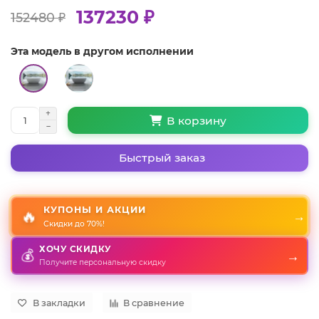
137230 ₽
152480 ₽
Эта модель в другом исполнении
В корзину
Быстрый заказ
КУПОНЫ И АКЦИИ
🔥
→
Скидки до 70%!
ХОЧУ СКИДКУ
→
💰
Получите персональную скидку
В закладки
В сравнение