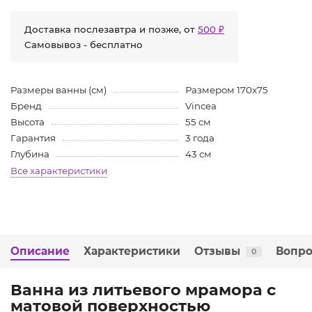
Доставка послезавтра и позже, от
500 ₽
Самовывоз - бесплатно
Размеры ванны (см)
Размером 170x75
Бренд
Vincea
Высота
55 см
Гарантия
3 года
Глубина
43 см
Все характеристики
Описание
Характеристики
Отзывы
Вопро
0
Ванна из литьевого мрамора с
матовой поверхностью