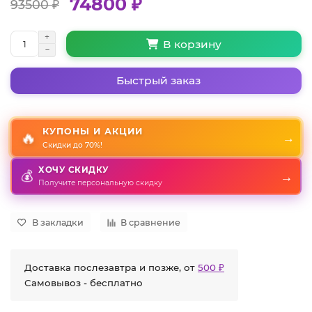
74800 ₽
93500 ₽
В корзину
Быстрый заказ
КУПОНЫ И АКЦИИ
🔥
→
Скидки до 70%!
ХОЧУ СКИДКУ
💰
→
Получите персональную скидку
В закладки
В сравнение
Доставка послезавтра и позже, от
500 ₽
Самовывоз - бесплатно