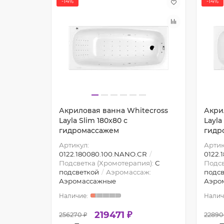
-14%
-14%
ecross
Акриловая ванна Whitecross
Акри
ассажем
Layla Slim 180x80 с
Layla
гидромассажем
гидр
Артикул:
Артик
WH
0122.180080.100.NANO.CR
0122.
я):
С
Подсветка (Хромотерапия):
С
Подсв
ж:
подсветкой
Аэромассаж:
подсв
Аэромассажные
Аэро
219471 ₽
256270 ₽
22890