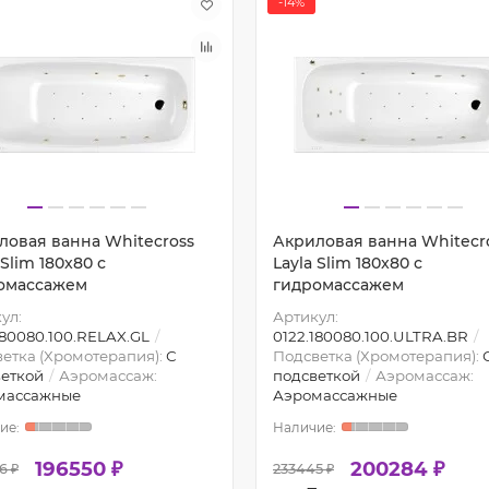
-14%
ловая ванна Whitecross
Акриловая ванна Whitecr
 Slim 180x80 с
Layla Slim 180x80 с
омассажем
гидромассажем
ул:
Артикул:
180080.100.RELAX.GL
0122.180080.100.ULTRA.BR
етка (Хромотерапия):
С
Подсветка (Хромотерапия):
еткой
Аэромассаж:
подсветкой
Аэромассаж:
массажные
Аэромассажные
196550 ₽
200284 ₽
6 ₽
233445 ₽