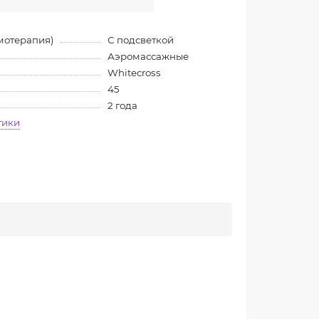
мотерапия)
С подсветкой
Аэромассажные
Whitecross
45
2 года
тики