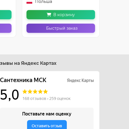
Польша
Пол
В корзину
Быстрый заказ
зывы на Яндекс Картах