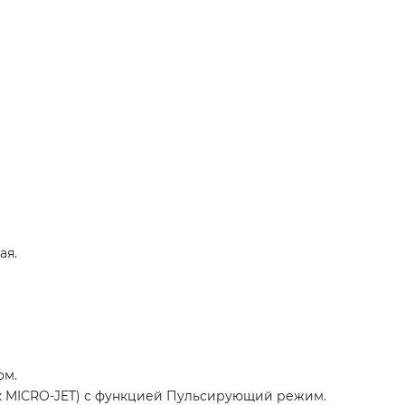
ая.
ом.
к MICRO-JET) с функцией Пульсирующий режим.