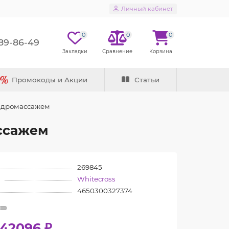
Личный кабинет
0
0
0
289-86-49
Промокоды и Акции
Статьи
 гидромассажем
ассажем
269845
Whitecross
4650300327374
42096 ₽