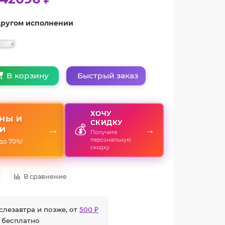
 другом исполнении
Быстрый заказ
В корзину
ХОЧУ
НЫ И
СКИДКУ
💰
→
→
И
Получите
персональную
до 70%!
скидку
В сравнение
слезавтра и позже, от
500 ₽
 бесплатно