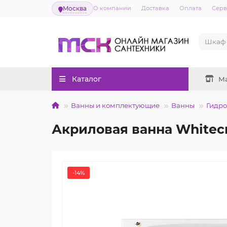
Москва
О компании
Доставка
Оплата
Серв
Каталог
М
Ванны и комплектующие
Ванны
Гидр
Акриловая ванна Whitecr
-14%