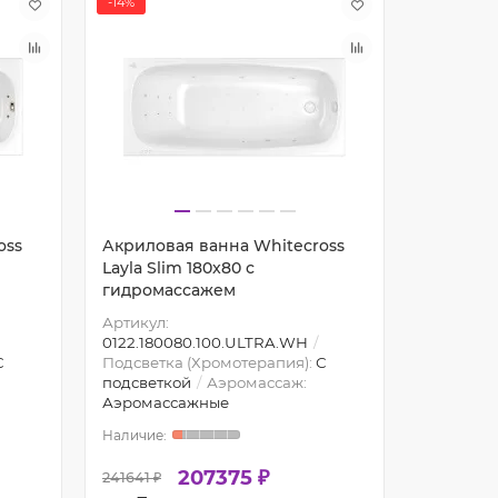
-14%
-14%
oss
Акриловая ванна Whitecross
Акрилов
Layla Slim 180x80 с
Layla Sli
гидромассажем
гидрома
Артикул:
Артикул:
0122.180080.100.ULTRA.WH
0122.180
С
Подсветка (Хромотерапия):
С
Подсветк
подсветкой
Аэромассаж:
подсветк
Аэромассажные
Аэромас
207375 ₽
241641 ₽
264978 ₽