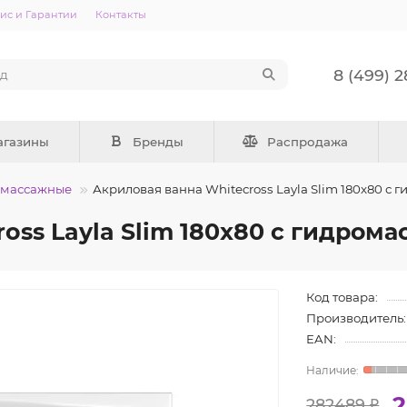
ис и Гарантии
Контакты
8 (499) 
агазины
Бренды
Распродажа
омассажные
Акриловая ванна Whitecross Layla Slim 180x80 с
oss Layla Slim 180x80 с гидром
Код товара:
Производитель:
EAN:
2
282489 ₽