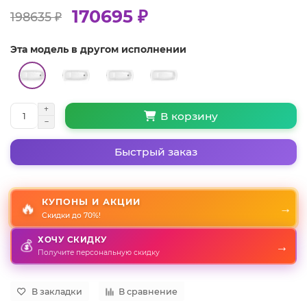
170695 ₽
198635 ₽
Эта модель в другом исполнении
В корзину
Быстрый заказ
КУПОНЫ И АКЦИИ
🔥
→
Скидки до 70%!
ХОЧУ СКИДКУ
💰
→
Получите персональную скидку
В закладки
В сравнение