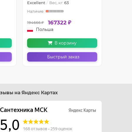
Excellent
Вес, кг:
63
Бренд:
Ex
167322 ₽
194666 ₽
150818 ₽
Польша
Пол
В корзину
Быстрый заказ
зывы на Яндекс Картах