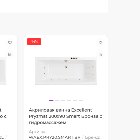
-14%
-14%
t
Акриловая ванна Excellent
Акрилова
о с
Pryzmat 200x90 Smart Бронза с
Pryzmat 
гидромассажем
гидрома
Артикул:
GL
WAEX.PRY20.SMART.BR
Бренд:
Артикул: