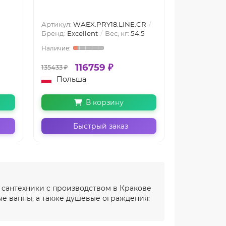
WAEX.PRY1
Подсветка (
Артикул:
WAEX.PRY18.LINE.CR
подсветкой
Бренд:
Excellent
Вес, кг:
54.5
Аэромасса
116759 ₽
2
135433 ₽
258340 ₽
Польша
Польш
В корзину
Быстрый заказ
Бы
 сантехники с производством в Кракове
е ванны, а также душевые ограждения: