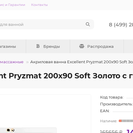
ис и Гарантии
Контакты
8 (499) 
агазины
Бренды
Распродажа
омассажные
Акриловая ванна Excellent Pryzmat 200x90 Soft З
nt Pryzmat 200x90 Soft Золото 
Код товара:
Производитель:
EAN:
1
165656 ₽