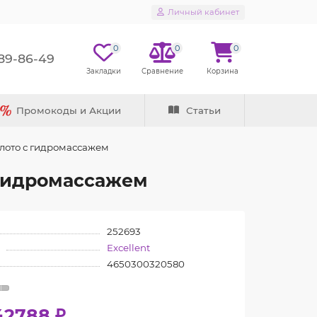
Личный кабинет
0
0
0
289-86-49
Промокоды и Акции
Статьи
олото с гидромассажем
с гидромассажем
252693
Excellent
4650300320580
42788 ₽