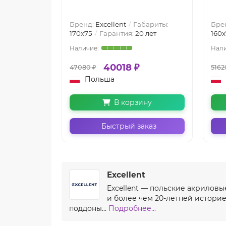
Бренд:
Excellent
Габариты:
Бре
170х75
Гарантия:
20 лет
160х
40018 ₽
47080 ₽
5162
Польша
В корзину
Быстрый заказ
Excellent
Excellent — польские акриловы
и более чем 20-летней истори
поддоны...
Подробнее...