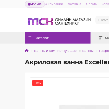
Москва
О компании
Доставка
Оплата
Серв
Каталог
М
Ванны и комплектующие
Ванны
Гидр
Акриловая ванна Excelle
-14%