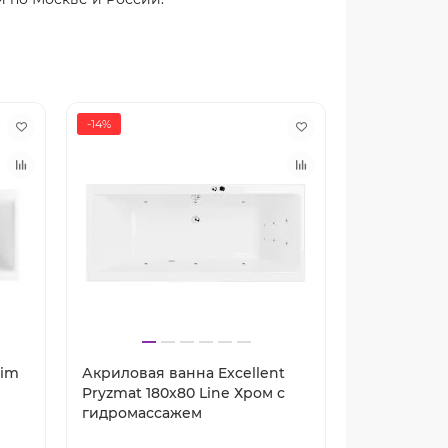
-14%
-14%
lim
Акриловая ванна Excellent
Акриловая 
Pryzmat 180x80 Line Хром с
Pryzmat 18
гидромассажем
гидромасс
Артикул: