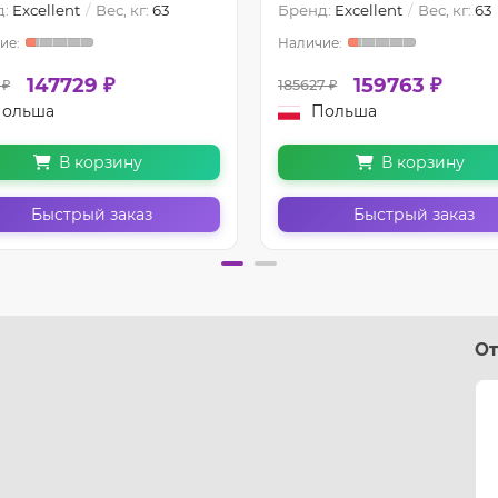
д:
Excellent
Вес, кг:
63
Бренд:
Excellent
Вес, кг:
63
147729 ₽
159763 ₽
 ₽
185627 ₽
ольша
Польша
В корзину
В корзину
Быстрый заказ
Быстрый заказ
От