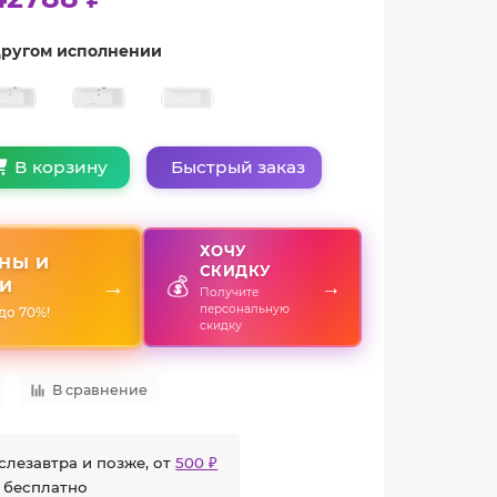
 другом исполнении
Быстрый заказ
В корзину
ХОЧУ
НЫ И
СКИДКУ
💰
→
→
И
Получите
персональную
до 70%!
скидку
В сравнение
слезавтра и позже, от
500 ₽
 бесплатно