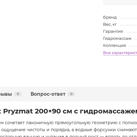
Бренд
Вес, кг
Гарантия
Гидромассаж
Коллекция
Все характерис
зывы
Вопрос-ответ
0
0
t Pryzmat 200×90 см с гидромассаже
0 см сочетает лаконичную прямоугольную геометрию с пол
 ощущение чистоты и порядка, а водные форсунки снимают
осторную ванную и купание в полный рост — вплоть до отд