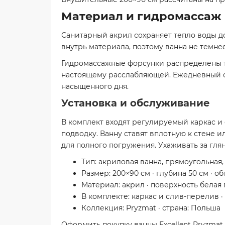
Материал и гидромассаж
Санитарный акрил сохраняет тепло воды д
внутрь материала, поэтому ванна не темне
Гидромассажные форсунки распределены та
настоящему расслабляющей. Ежедневный се
насыщенного дня.
Установка и обслуживание
В комплект входят регулируемый каркас и
подводку. Ванну ставят вплотную к стене 
для полного погружения. Ухаживать за глян
Тип: акриловая ванна, прямоугольная
Размер: 200×90 см · глубина 50 см · о
Материал: акрил · поверхность белая
В комплекте: каркас и слив-перелив 
Коллекция: Pryzmat · страна: Польша
Оформить покупку ванны Excellent Pryzmat