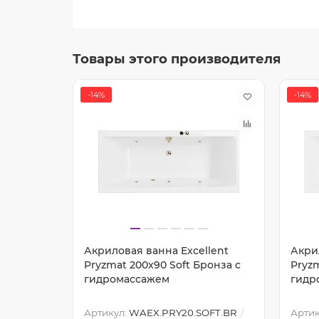
Товары этого производителя
-14%
-14%
lent
Акриловая ванна Excellent
Акри
онза с
Pryzmat 200x90 Soft Бронза с
Pryzm
гидромассажем
гидр
FT.BR
Артикул:
WAEX.PRY20.SOFT.BR
Артик