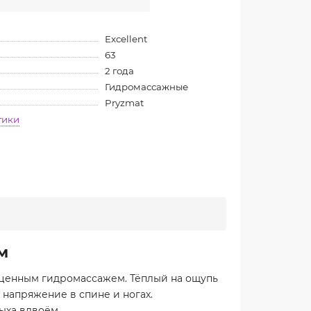
Excellent
63
2 года
Гидромассажные
Pryzmat
тики
м
ноценным гидромассажем. Тёплый на ощупь
 напряжение в спине и ногах.
ыха вдвоём.