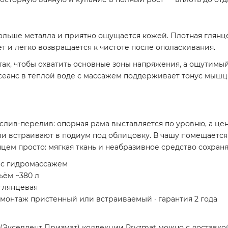
ольше металла и приятно ощущается кожей. Плотная глянце
ет и легко возвращается к чистоте после ополаскивания.
к, чтобы охватить основные зоны напряжения, а ощутимый
анс в тёплой воде с массажем поддерживает тонус мышц 
 слив-перелив: опорная рама выставляется по уровню, а ц
или встраивают в подиум под облицовку. В чашу помещается
цем просто: мягкая ткань и неабразивное средство сохраня
, с гидромассажем
бъём ~380 л
 глянцевая
· монтаж пристенный или встраиваемый · гарантия 2 года
 (Экселлент Призмат) коллекции Pryzmat можно с доставко