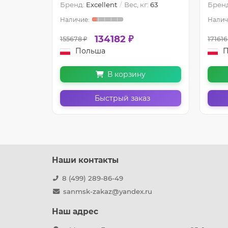
:
58.5
Бренд:
Excellent
Вес, кг:
63
Брен
134182 ₽
155678 ₽
171616
Польша
П
В корзину
з
Быстрый заказ
Наши контакты
8 (499) 289-86-49
sanmsk-zakaz@yandex.ru
Наш адрес