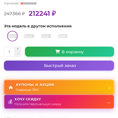
212241 ₽
247366 ₽
Эта модель в другом исполнении
В корзину
Быстрый заказ
КУПОНЫ И АКЦИИ
🔥
→
Скидки до 70%!
ХОЧУ СКИДКУ
💰
→
Получите персональную скидку