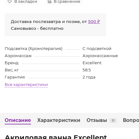
В закладки
В сравнение
Доставка послезавтра и позже, от
500 ₽
Самовывоз - бесплатно
Подсветка (Хромотерапия)
С подсветкой
Аэромассаж
Аэромассажные
Бренд
Excellent
Вес, кг
58.5
Гарантия
2 года
Все характеристики
Описание
Характеристики
Отзывы
Вопро
0
Акриловая ванна Excellent