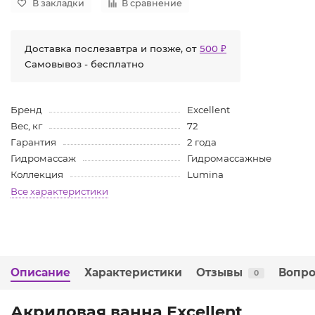
В закладки
В сравнение
Доставка послезавтра и позже, от
500 ₽
Самовывоз - бесплатно
Бренд
Excellent
Вес, кг
72
Гарантия
2 года
Гидромассаж
Гидромассажные
Коллекция
Lumina
Все характеристики
Описание
Характеристики
Отзывы
Вопро
0
Акриловая ванна Excellent