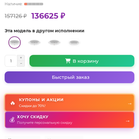
136625 ₽
157126 ₽
Эта модель в другом исполнении
В корзину
Быстрый заказ
КУПОНЫ И АКЦИИ
🔥
→
Скидки до 70%!
ХОЧУ СКИДКУ
→
💰
Получите персональную скидку