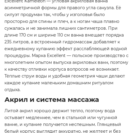
Excellent Kameleon — угловая акриловая ванна
асимметричной формы для правого угла санузла. Её
силуэт продуман так, чтобы у изголовья было
просторно для спины и плеч, а к ногам чаша плавно
сужалась и не занимала лишних сантиметров. При
длине 170 см и ширине 110 см ванна вмещает порядка
235 литров, а встроенный гидромассаж добавляет к
ежедневному купанию эффект расслабляющей водной
процедуры. Марка Excellent — польское производство с
многолетним опытом выпуска акриловых ванн, поэтому
к качеству отливки корпуса вопросов не возникает.
Тёплые струи воды и удобная геометрия чаши делают
каждое купание маленьким домашним ритуалом
отдыха.
Акрил и система массажа
Литой акрил хорошо держит тепло, поэтому вода
остывает медленнее, чем в стальной или чугунной
ванне, и купание получается неспешным. Глянцевый
белый корпус выглядит аккуратно, не желтеет и без