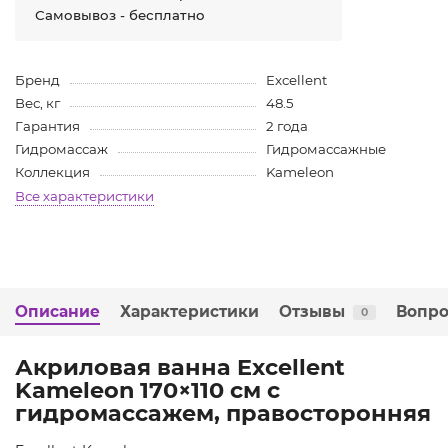
Самовывоз - бесплатно
Бренд
Excellent
Вес, кг
48.5
Гарантия
2 года
Гидромассаж
Гидромассажные
Коллекция
Kameleon
Все характеристики
Описание
Характеристики
Отзывы
Вопро
0
Акриловая ванна Excellent
Kameleon 170×110 см с
гидромассажем, правосторонняя