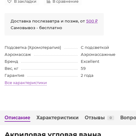
В закладки
В сравнение
Доставка послезавтра и позже, от
500 ₽
Самовывоз - бесплатно
Подсветка (Хромотерапия)
С подсветкой
Аэромассаж
Аэромассажные
Бренд
Excellent
Вес, кг
59
Гарантия
2 года
Все характеристики
Описание
Характеристики
Отзывы
Вопро
0
Акриловая угловая ванна