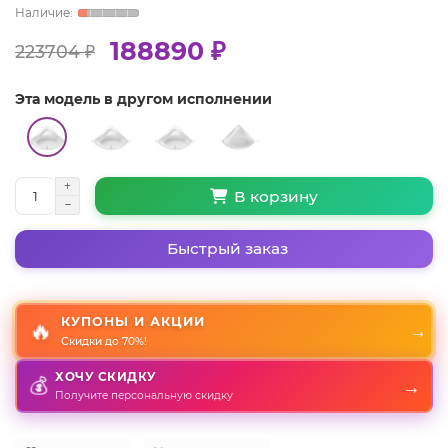
188890 ₽
223704 ₽
Эта модель в другом исполнении
В корзину
Быстрый заказ
КУПОНЫ И АКЦИИ
🔥
→
Скидки до 70%!
ХОЧУ СКИДКУ
💰
→
Получите персональную скидку