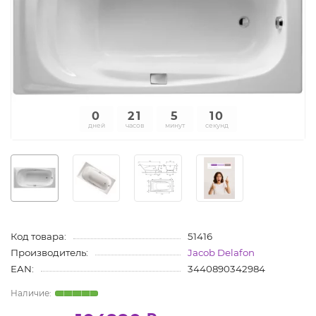
0
21
5
9
дней
часов
минут
секунд
Код товара:
51416
Производитель:
Jacob Delafon
EAN:
3440890342984