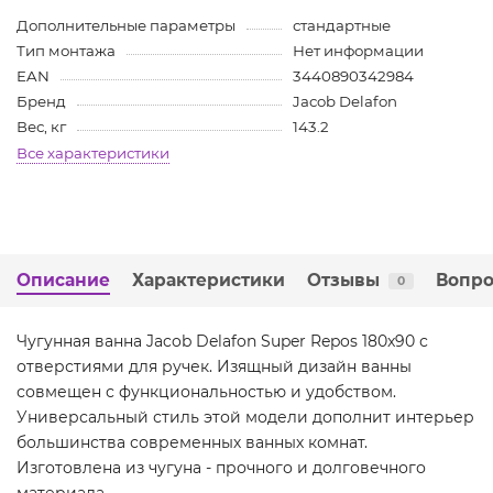
Дополнительные параметры
стандартные
Тип монтажа
Нет информации
EAN
3440890342984
Бренд
Jacob Delafon
Вес, кг
143.2
Все характеристики
Описание
Характеристики
Отзывы
Вопро
0
Чугунная ванна Jacob Delafon Super Repos 180x90 с
отверстиями для ручек. Изящный дизайн ванны
совмещен с функциональностью и удобством.
Универсальный стиль этой модели дополнит интерьер
большинства современных ванных комнат.
Изготовлена из чугуна - прочного и долговечного