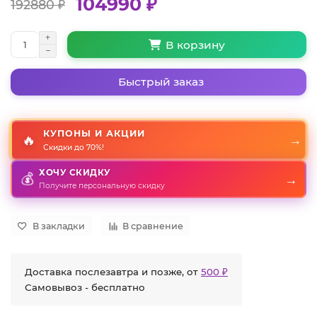
104990 ₽
192880 ₽
В корзину
Быстрый заказ
КУПОНЫ И АКЦИИ
🔥
→
Скидки до 70%!
ХОЧУ СКИДКУ
💰
→
Получите персональную скидку
В закладки
В сравнение
Доставка послезавтра и позже, от
500 ₽
Самовывоз - бесплатно