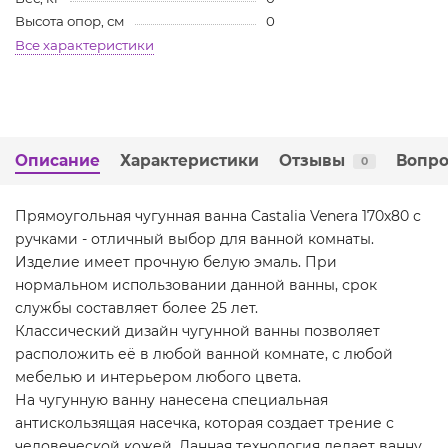
Высота опор, см
0
Все характеристики
Описание
Характеристики
Отзывы
Вопро
0
Прямоугольная чугунная ванна Castalia Venera 170х80 с
ручками - отличный выбор для ванной комнаты.
Изделие имеет прочную белую эмаль. При
нормальном использовании данной ванны, срок
службы составляет более 25 лет.
Классический дизайн чугунной ванны позволяет
расположить её в любой ванной комнате, с любой
мебелью и интерьером любого цвета.
На чугунную ванну нанесена специальная
антискользящая насечка, которая создает трение с
человеческой кожей. Данная технология делает ванну