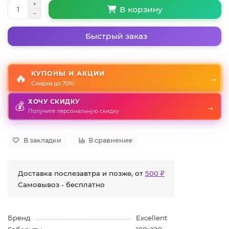
В корзину
Быстрый заказ
КУПОНЫ И АКЦИИ
🔥
→
Скидки до 70%!
ХОЧУ СКИДКУ
💰
→
Получите персональную скидку
В закладки
В сравнение
Доставка послезавтра и позже, от
500 ₽
Самовывоз - бесплатно
Бренд
Excellent