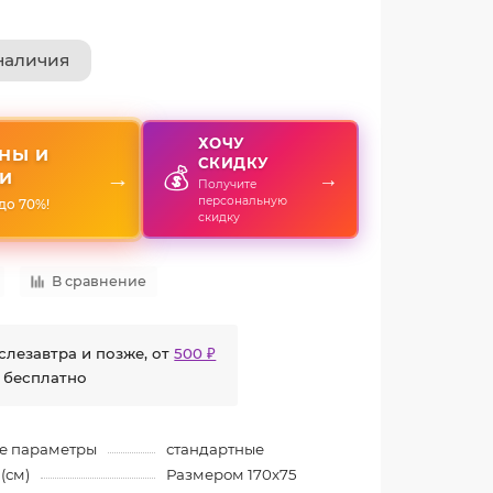
наличия
ХОЧУ
НЫ И
СКИДКУ
💰
→
→
И
Получите
персональную
до 70%!
скидку
В сравнение
слезавтра и позже, от
500 ₽
 бесплатно
е параметры
стандартные
(см)
Размером 170x75