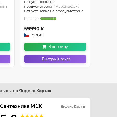
:
нет, установка не
Дополнит
анны
предусмотрена
Аэромассаж:
стандарт
нет, установка не предусмотрена
(см):
Разм
59990 ₽
59990 
Чехия
Чехи
В корзину
Быстрый заказ
зывы на Яндекс Картах