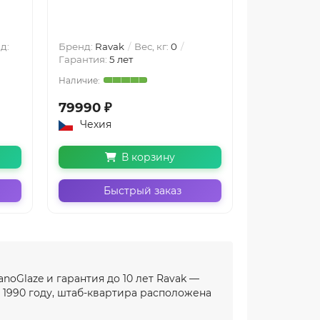
д:
Бренд:
Ravak
Вес, кг:
0
Бренд:
Rava
Гарантия:
5 лет
Гарантия:
5 
79990 ₽
89990 ₽
Чехия
Чехия
В корзину
Быстрый заказ
Бы
noGlaze и гарантия до 10 лет Ravak —
 1990 году, штаб-квартира расположена