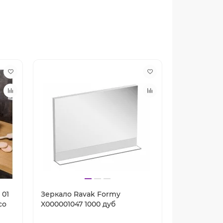
 01
Зеркало Ravak Formy
Зеркало Ra
со
X000001047 1000 дуб
X000001048