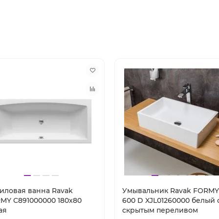
иловая ванна Ravak
Умывальник Ravak FORMY
MY C891000000 180x80
600 D XJL01260000 белый 
ая
скрытым переливом