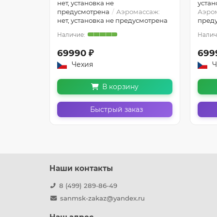
тры:
нет, установка не
устан
Ravak
предусмотрена
Аэромассаж:
Аэро
нет, установка не предусмотрена
пред
69990 ₽
699
Чехия
Ч
В корзину
з
Быстрый заказ
Наши контакты
8 (499) 289-86-49
sanmsk-zakaz@yandex.ru