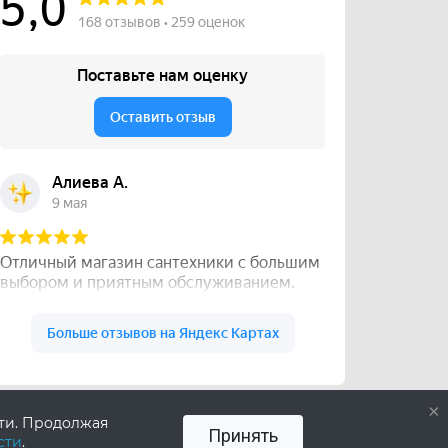
×
сти. Продолжая
Принять
сти
.