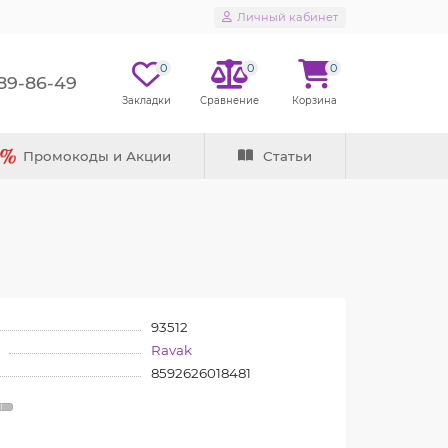
Личный кабинет
0
0
0
289-86-49
Промокоды и Акции
Статьи
93512
Ravak
8592626018481