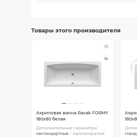
Товары этого производителя
k BE
Акриловая ванна Ravak FORMY
Акри
я
180x80 белая
180x
Дополнительные параметры:
Допо
нестандартные
Ароматерапия:
стан