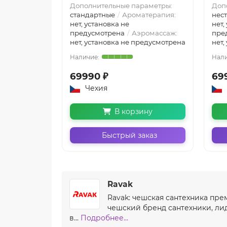
Дополнительные параметры:
Доп
стандартные
Ароматерапия:
нес
нет, установка не
нет,
предусмотрена
Аэромассаж:
пре
нет, установка не предусмотрена
нет,
69990 ₽
69
Чехия
В корзину
Быстрый заказ
Ravak
Ravak: чешская сантехника пре
чешский бренд сантехники, лид
в...
Подробнее...