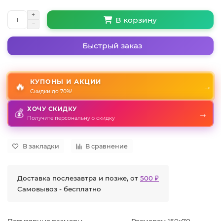
В корзину
Быстрый заказ
КУПОНЫ И АКЦИИ
🔥
→
Скидки до 70%!
ХОЧУ СКИДКУ
💰
→
Получите персональную скидку
В закладки
В сравнение
Доставка послезавтра и позже, от
500 ₽
Самовывоз - бесплатно