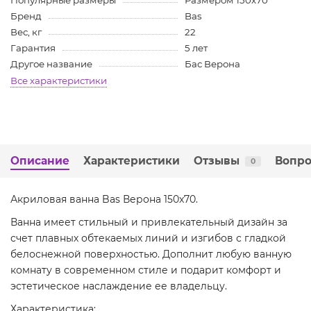
Популярные размеры
Размером 150x70
Бренд
Bas
Вес, кг
22
Гарантия
5 лет
Другое название
Бас Верона
Все характеристики
Описание
Характеристики
Отзывы
Вопро
0
Акриловая ванна Bas Верона 150x70.
Ванна имеет стильный и привлекательный дизайн за
счет плавных обтекаемых линий и изгибов с гладкой
белоснежной поверхностью. Дополнит любую ванную
комнату в современном стиле и подарит комфорт и
эстетическое наслаждение ее владельцу.
Характеристика: