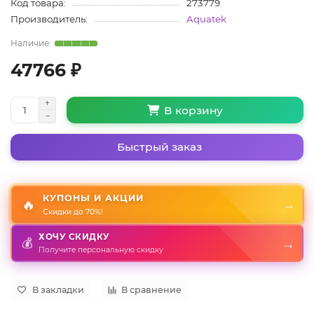
Код товара:
273779
Производитель:
Aquatek
47766 ₽
В корзину
Быстрый заказ
КУПОНЫ И АКЦИИ
🔥
→
Скидки до 70%!
ХОЧУ СКИДКУ
→
💰
Получите персональную скидку
В закладки
В сравнение