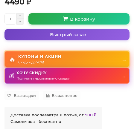
4490 ₽
В корзину
Быстрый заказ
КУПОНЫ И АКЦИИ
🔥
→
Скидки до 70%!
ХОЧУ СКИДКУ
💰
→
Получите персональную скидку
В закладки
В сравнение
Доставка послезавтра и позже, от
500 ₽
Самовывоз - бесплатно