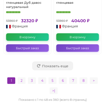
глянцевая Дуб давос
глянцевая
натуральный
32320 ₽
40400 ₽
53860 ₽
53860 ₽
Франция
Франция
В корзину
В корзину
Быстрый заказ
Быстрый заказ
Показать еще
1
2
3
4
5
6
7
8
>
>|
Показано с 1 по 48 из 360 (всего 8 страниц)