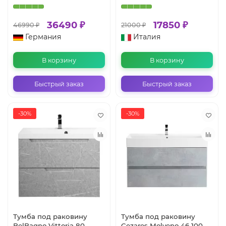
36490 ₽
17850 ₽
46990 ₽
21000 ₽
Германия
Италия
В корзину
В корзину
Быстрый заказ
Быстрый заказ
-30%
-30%
Тумба под раковину
Тумба под раковину
BelBagno Vittoria 80
Cezares Molveno 46 100