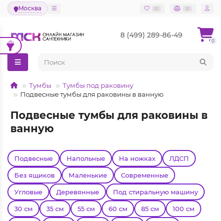
Москва
0
0
8 (499) 289-86-49
0
Тумбы
Тумбы под раковину
Подвесные тумбы для раковины в ванную
Подвесные тумбы для раковины в
ванную
Подвесные
Напольные
На ножках
ЛДСП
Без ящиков
Маленькие
Современные
Угловые
Деревянные
Под стиральную машину
30 см
35 см
55 см
60 см
85 см
100 см