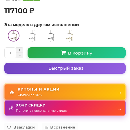
117100 ₽
Эта модель в другом исполнении
В корзину
Быстрый заказ
КУПОНЫ И АКЦИИ
🔥
→
Скидки до 70%!
ХОЧУ СКИДКУ
💰
→
Получите персональную скидку
В закладки
В сравнение