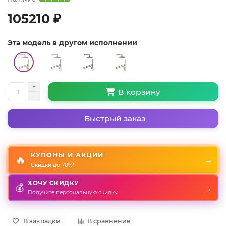
105210 ₽
Эта модель в другом исполнении
В корзину
Быстрый заказ
КУПОНЫ И АКЦИИ
🔥
→
Скидки до 70%!
ХОЧУ СКИДКУ
💰
→
Получите персональную скидку
В закладки
В сравнение