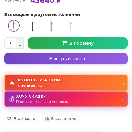
43640 ₽
48490 ₽
Эта модель в другом исполнении
В корзину
Быстрый заказ
КУПОНЫ И АКЦИИ
🔥
→
Скидки до 70%!
ХОЧУ СКИДКУ
💰
→
Получите персональную скидку
В закладки
В сравнение