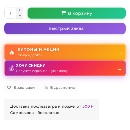
В корзину
Быстрый заказ
КУПОНЫ И АКЦИИ
🔥
→
Скидки до 70%!
ХОЧУ СКИДКУ
💰
→
Получите персональную скидку
В закладки
В сравнение
Доставка послезавтра и позже, от
500 ₽
Самовывоз - бесплатно