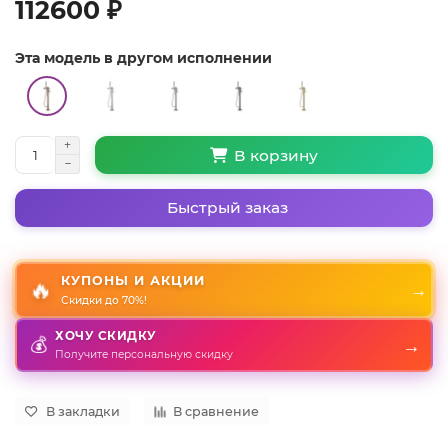
112600 ₽
Эта модель в другом исполнении
В корзину
Быстрый заказ
КУПОНЫ И АКЦИИ
🔥
→
Скидки до 70%!
ХОЧУ СКИДКУ
→
💰
Получите персональную скидку
В закладки
В сравнение