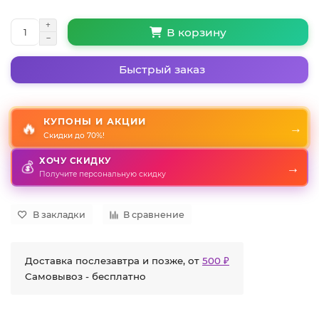
В корзину
Быстрый заказ
КУПОНЫ И АКЦИИ
🔥
→
Скидки до 70%!
ХОЧУ СКИДКУ
💰
→
Получите персональную скидку
В закладки
В сравнение
Доставка послезавтра и позже, от
500 ₽
Самовывоз - бесплатно