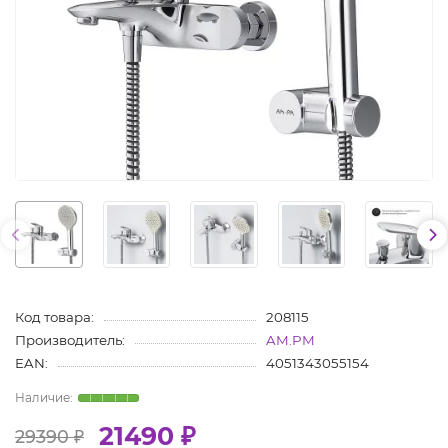
Код товара:
208115
Производитель:
AM.PM
EAN:
4051343055154
21490 ₽
29390 ₽