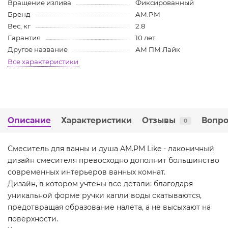
Вращение излива
Фиксированный
Бренд
AM.PM
Вес, кг
2.8
Гарантия
10 лет
Другое название
АМ ПМ Лайк
Все характеристики
Описание
Характеристики
Отзывы
Вопро
0
Смеситель для ванны и душа AM.PM Like - лаконичный
дизайн смесителя превосходно дополнит большинство
современных интерьеров ванных комнат.
Дизайн, в котором учтены все детали: благодаря
уникальной форме ручки капли воды скатываются,
предотвращая образование налета, а не высыхают на
поверхности.