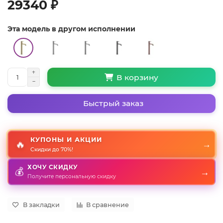
29340 ₽
Эта модель в другом исполнении
В корзину
Быстрый заказ
КУПОНЫ И АКЦИИ
🔥
→
Скидки до 70%!
ХОЧУ СКИДКУ
💰
→
Получите персональную скидку
В закладки
В сравнение