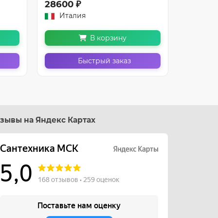
28600 ₽
26600 
Италия
Итал
В корзину
Быстрый заказ
зывы на Яндекс Картах