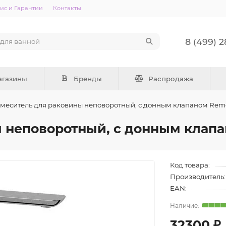
ис и Гарантии
Контакты
8 (499) 
агазины
Бренды
Распродажа
меситель для раковины неповоротный, с донным клапаном Remer
 неповоротный, с донным клапан
Код товара:
Производитель:
EAN:
32300 ₽