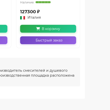
127300 ₽
32200 ₽
Италия
Италия
В корзину
Быстрый заказ
Бы
роизводитель смесителей и душевого
 производственная площадка расположена