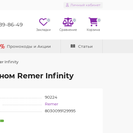
Личный кабинет
0
0
0
289-86-49
Промокоды и Акции
Статьи
 Infinity
ом Remer Infinity
90224
Remer
8030099129995