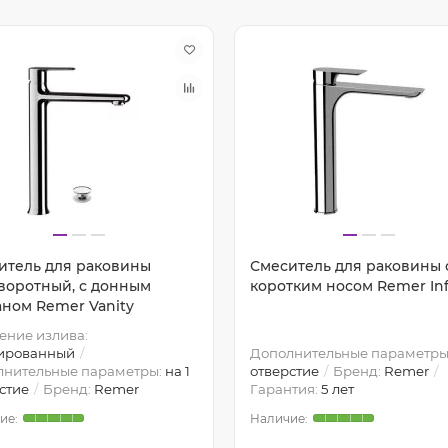
итель для раковины
Смеситель для раковины 
воротный, с донным
коротким носом Remer Inf
аном Remer Vanity
ние излива:
ированный
Дополнительные параметры
лнительные параметры:
на 1
отверстие
Бренд:
Remer
стие
Бренд:
Remer
Гарантия:
5 лет