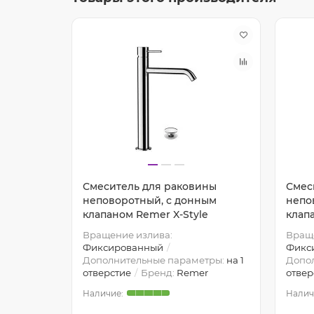
ины
Смеситель для раковины
Смес
неповоротный, с донным
непо
клапаном Remer X-Style
клап
Вращение излива:
Враще
Фиксированный
Фикс
 излива:
Дополнительные параметры:
на 1
Допо
:
Remer
отверстие
Бренд:
Remer
отвер