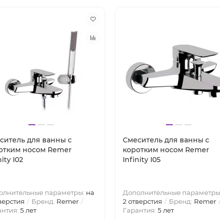
ситель для ванны с
Смеситель для ванны с
отким носом Remer
коротким носом Remer
nity I02
Infinity I05
олнительные параметры:
на
Дополнительные параметры
верстия
Бренд:
Remer
2 отверстия
Бренд:
Remer
антия:
5 лет
Гарантия:
5 лет