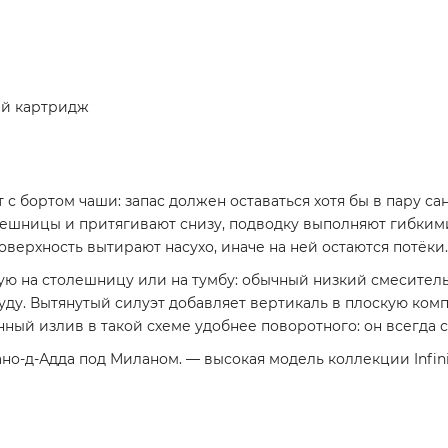
ий картридж
с бортом чаши: запас должен оставаться хотя бы в пару са
олешницы и притягивают снизу, подводку выполняют гибким
ерхность вытирают насухо, иначе на ней остаются потёки.
ую на столешницу или на тумбу: обычный низкий смеситель 
суду. Вытянутый силуэт добавляет вертикаль в плоскую ко
ый излив в такой схеме удобнее поворотного: он всегда ст
но-д-Адда под Миланом. — высокая модель коллекции Infini