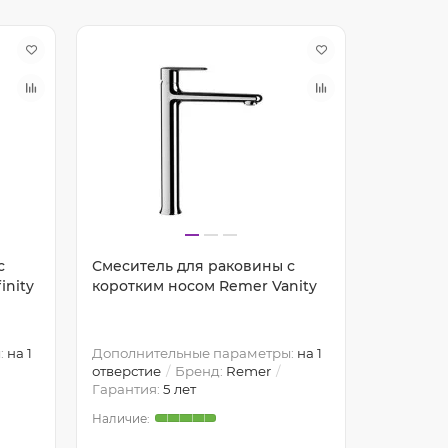
с
Смеситель для раковины с
Смесите
inity
коротким носом Remer Vanity
монтажа
Class Lin
:
на 1
Дополнительные параметры:
на 1
Дополнит
отверстие
Бренд:
Remer
отверсти
Гарантия:
5 лет
Гарантия