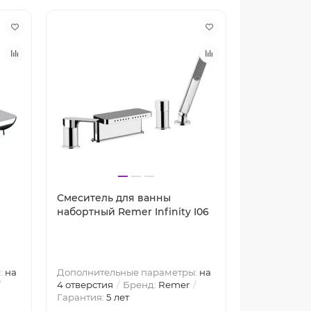
Смеситель для ванны
Смеситель
набортный Remer Infinity I06
набортный R
:
на
Дополнительные параметры:
на
Вращение и
4 отверстия
Бренд:
Remer
Дополнител
Гарантия:
5 лет
3 отверстия