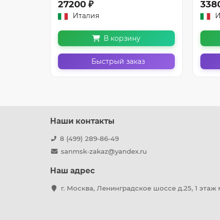
27200 ₽
338
Италия
И
В корзину
з
Быстрый заказ
Наши контакты
8 (499) 289-86-49
sanmsk-zakaz@yandex.ru
Наш адрес
г. Москва, Ленинградское шоссе д.25, 1 этаж