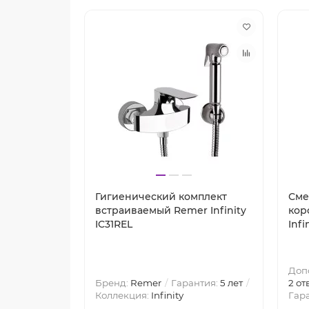
Гигиенический комплект
Сме
встраиваемый Remer Infinity
кор
IC31REL
Infi
Доп
Бренд:
Remer
Гарантия:
5 лет
2 от
Коллекция:
Infinity
Гар