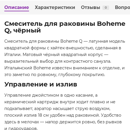
Описание
Характеристики
Отзывы
Вопро
0
Смеситель для раковины Boheme
Q, чёрный
Смеситель для раковины Boheme Q — латунная модель
квадратной формы с хайтек-внешностью, сделанная в
Италии. Матовый чёрный квадратный корпус —
выразительный выбор для контрастного санузла.
Итальянский Boheme известен вниманием к отделке, и
это заметно по ровному, глубокому покрытию.
Управление и излив
Управление джойстиком в одно касание, а
керамический картридж внутри ходит плавно и не
подкапывает; аэратор насыщает струю воздухом,
плоский излив 18 см удобен над раковиной. Удобство
здесь в мелочах — напор держится ровно, без рывков
и гидроударов.