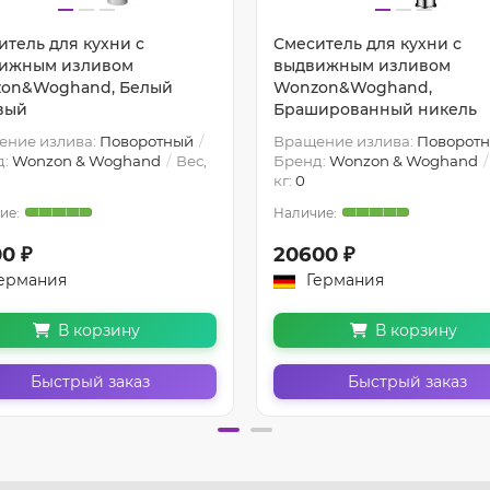
итель для кухни с
Смеситель для кухни с
ижным изливом
выдвижным изливом
on&Woghand, Белый
Wonzon&Woghand,
вый
Брашированный никель
ение излива:
Поворотный
Вращение излива:
Поворот
д:
Wonzon & Woghand
Вес,
Бренд:
Wonzon & Woghand
кг:
0
0 ₽
20600 ₽
ермания
Германия
В корзину
В корзину
Быстрый заказ
Быстрый заказ