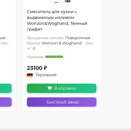
Смеситель для кухни с
Смесител
выдвижным изливом
выдвиж
Wonzon&Woghand, Темный
Wonzon
графит
Браширо
ный
Вращение излива:
Поворотный
Вращение
Вес,
Бренд:
Wonzon & Woghand
Вес,
Бренд:
W
кг:
0
кг:
0
23100 ₽
25300 
Германия
Герм
В корзину
Быстрый заказ