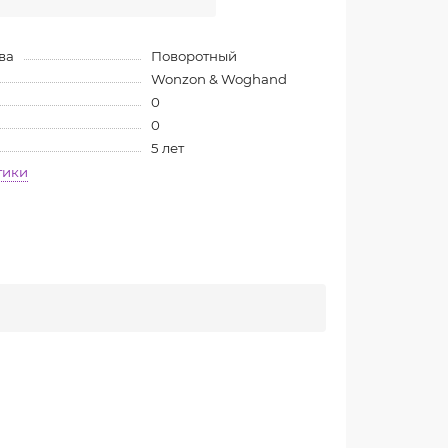
ва
Поворотный
Wonzon & Woghand
0
0
5 лет
тики