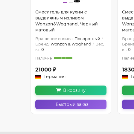
Смеситель для кухни с
Смес
выдвижным изливом
выдв
Wonzon&Woghand, Черный
Wonz
о
матовый
мато
ротный
Вращение излива:
Поворотный
Вращ
nd
Вес,
Бренд:
Wonzon & Woghand
Вес,
Брен
кг:
0
кг:
0
21000 ₽
1830
Германия
Г
В корзину
з
Быстрый заказ