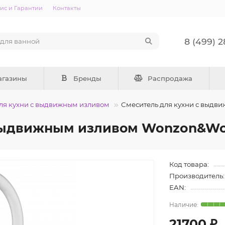
ис и Гарантии
Контакты
8 (499) 
агазины
Бренды
Распродажа
ля кухни с выдвижным изливом
Смеситель для кухни с выд
 выдвижным изливом Wonzon&Wo
Код товара:
Производитель:
EAN:
21700 ₽