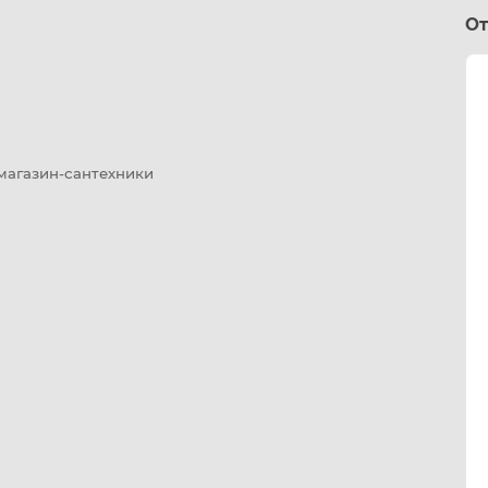
От
 магазин-сантехники