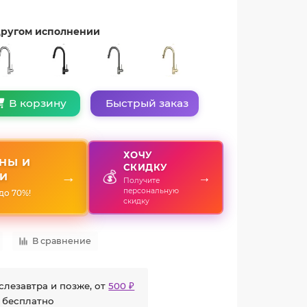
 другом исполнении
Быстрый заказ
В корзину
ХОЧУ
НЫ И
СКИДКУ
💰
→
→
И
Получите
персональную
до 70%!
скидку
В сравнение
слезавтра и позже, от
500 ₽
 бесплатно