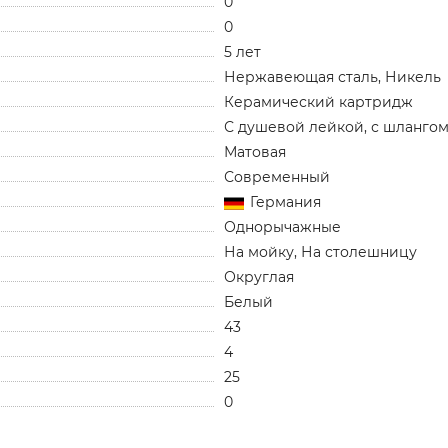
0
0
5 лет
Нержавеющая сталь, Никель
Керамический картридж
С душевой лейкой, с шланго
Матовая
Современный
Германия
Однорычажные
На мойку, На столешницу
Округлая
Белый
43
4
25
0