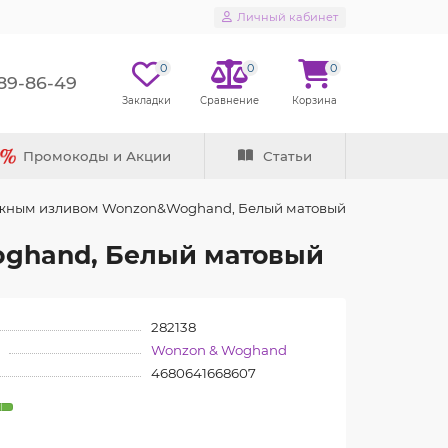
Личный кабинет
0
0
0
289-86-49
Промокоды и Акции
Статьи
вижным изливом Wonzon&Woghand, Белый матовый
ghand, Белый матовый
282138
Wonzon & Woghand
4680641668607