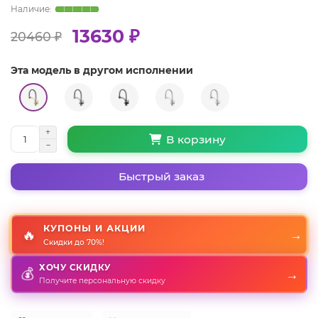
13630 ₽
20460 ₽
Эта модель в другом исполнении
В корзину
Быстрый заказ
КУПОНЫ И АКЦИИ
🔥
→
Скидки до 70%!
ХОЧУ СКИДКУ
💰
→
Получите персональную скидку