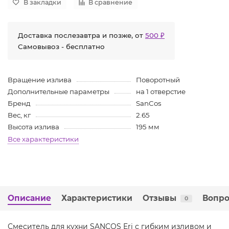
В закладки
В сравнение
Доставка послезавтра и позже, от
500 ₽
Самовывоз - бесплатно
Вращение излива
Поворотный
Дополнительные параметры
на 1 отверстие
Бренд
SanCos
Вес, кг
2.65
Высота излива
195 мм
Все характеристики
Описание
Характеристики
Отзывы
Вопро
0
Смеситель для кухни SANCOS Eri с гибким изливом и