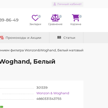
Личный кабинет
0
0
0
289-86-49
Промокоды и Акции
Статьи
чением фильтра Wonzon&Woghand, Белый матовый
&Woghand, Белый
301339
Wonzon & Woghand
4660331343755