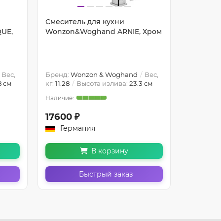
Смеситель для кухни
Смесите
UE,
Wonzon&Woghand ARNIE, Хром
Wonzon
Хром
Вес,
Бренд:
Wonzon & Woghand
Вес,
Бренд:
W
8 см
кг:
11.28
Высота излива:
23.3 см
кг:
12.72
17600 ₽
18000 
Германия
Герм
В корзину
Быстрый заказ