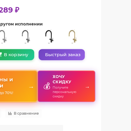
289 ₽
 другом исполнении
Быстрый заказ
В корзину
ХОЧУ
НЫ И
СКИДКУ
💰
→
→
И
Получите
персональную
до 70%!
скидку
В сравнение