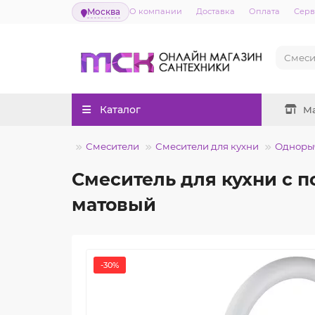
Москва
О компании
Доставка
Оплата
Серв
Каталог
М
Смесители
Смесители для кухни
Однорыч
Смеситель для кухни c
матовый
-30%