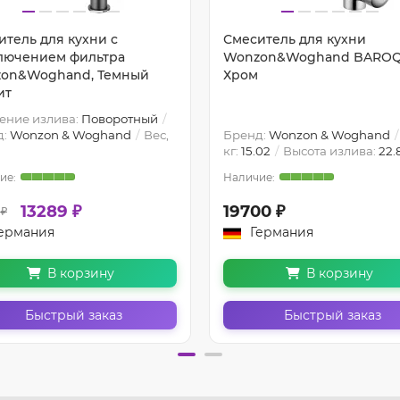
итель для кухни c
Смеситель для кухни
лючением фильтра
Wonzon&Woghand BAROQ
on&Woghand, Темный
Хром
ит
ение излива:
Поворотный
д:
Wonzon & Woghand
Вес,
Бренд:
Wonzon & Woghand
кг:
15.02
Высота излива:
22.
13289 ₽
19700 ₽
 ₽
ермания
Германия
В корзину
В корзину
Быстрый заказ
Быстрый заказ