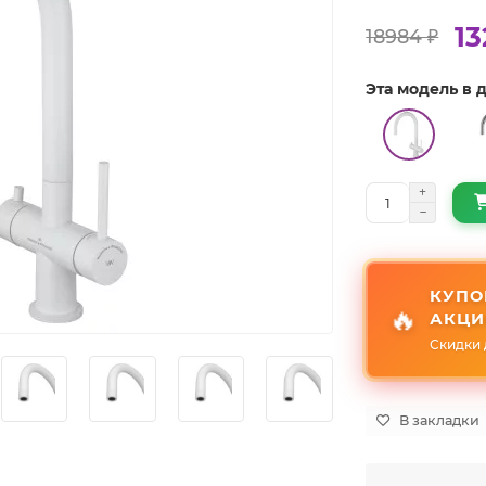
13
18984 ₽
Эта модель в
КУПО
🔥
АКЦИ
Скидки 
В закладки