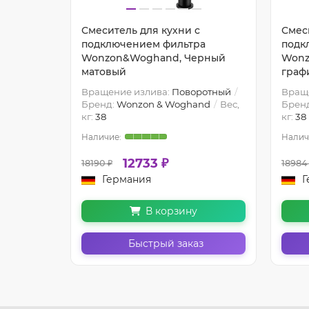
Смеситель для кухни c
Смес
ENS,
подключением фильтра
подк
Wonzon&Woghand, Черный
Wonz
матовый
граф
Вращение излива:
Поворотный
Вращ
nd
Вес,
Бренд:
Wonzon & Woghand
Вес,
Брен
7.2 см
кг:
38
кг:
38
12733 ₽
18190 ₽
18984
Германия
Г
В корзину
з
Быстрый заказ