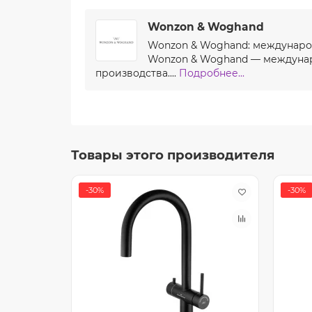
Wonzon & Woghand
Wonzon & Woghand: международ
Wonzon & Woghand — междунар
производства....
Подробнее...
Товары этого производителя
-30%
-30%