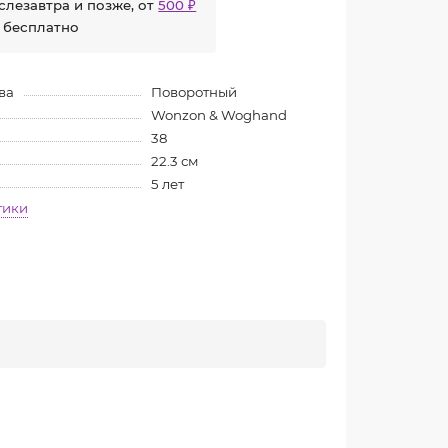
слезавтра и позже, от
500 ₽
 бесплатно
ва
Поворотный
Wonzon & Woghand
38
22.3 см
5 лет
тики