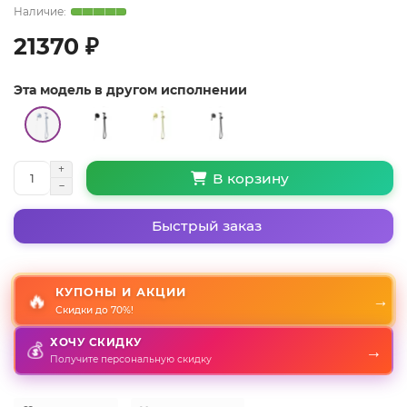
21370 ₽
Эта модель в другом исполнении
В корзину
Быстрый заказ
КУПОНЫ И АКЦИИ
🔥
→
Скидки до 70%!
ХОЧУ СКИДКУ
💰
→
Получите персональную скидку