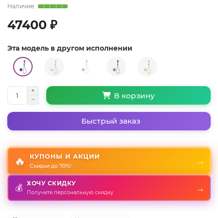
47400 ₽
Эта модель в другом исполнении
В корзину
Быстрый заказ
КУПОНЫ И АКЦИИ
🔥
→
Скидки до 70%!
ХОЧУ СКИДКУ
💰
→
Получите персональную скидку