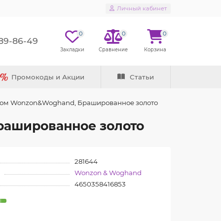
Личный кабинет
0
0
0
289-86-49
Промокоды и Акции
Статьи
атом Wonzon&Woghand, Брашированное золото
рашированное золото
281644
Wonzon & Woghand
4650358416853