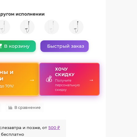
 другом исполнении
Быстрый заказ
В корзину
ХОЧУ
НЫ И
СКИДКУ
💰
→
→
И
Получите
персональную
до 70%!
скидку
В сравнение
слезавтра и позже, от
500 ₽
 бесплатно