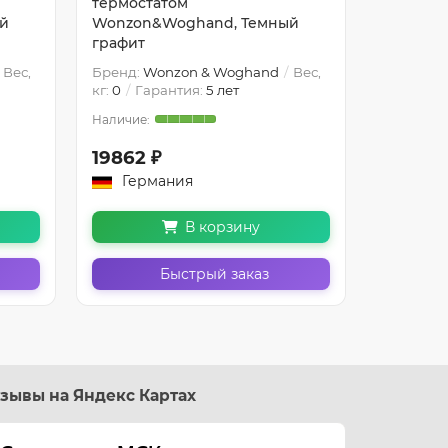
термостатом
термост
й
Wonzon&Woghand, Темный
Wonzon&
графит
графит
Вес,
Бренд:
Wonzon & Woghand
Вес,
Бренд:
W
кг:
0
Гарантия:
5 лет
кг:
0
Гар
19862 ₽
23037 
Германия
Герм
В корзину
Быстрый заказ
зывы на Яндекс Картах