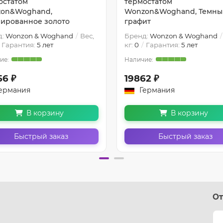
остатом
термостатом
on&Woghand,
Wonzon&Woghand, Темны
ированное золото
графит
д:
Wonzon & Woghand
Вес,
Бренд:
Wonzon & Woghand
Гарантия:
5 лет
кг:
0
Гарантия:
5 лет
56 ₽
19862 ₽
ермания
Германия
В корзину
В корзину
Быстрый заказ
Быстрый заказ
От