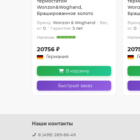
термостатом
терм
рный
Wonzon&Woghand,
Wonz
Брашированное золото
Браш
nd
Вес,
Бренд:
Wonzon & Woghand
Вес,
Брен
кг:
0
Гарантия:
5 лет
кг:
0
20756 ₽
207
Германия
Г
В корзину
з
Быстрый заказ
Наши контакты
8 (499) 289-86-49