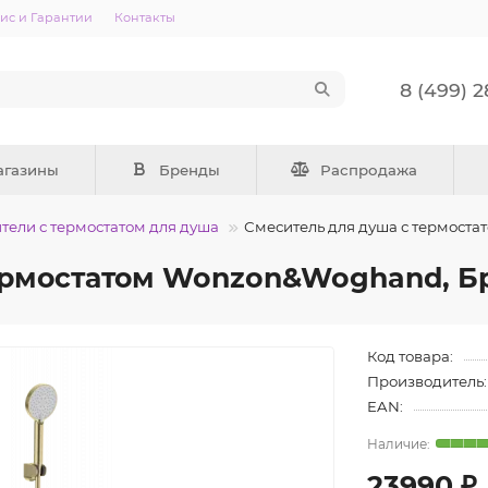
ис и Гарантии
Контакты
8 (499) 
агазины
Бренды
Распродажа
тели с термостатом для душа
Смеситель для душа с термост
термостатом Wonzon&Woghand, Б
Код товара:
Производитель:
EAN:
23990 ₽