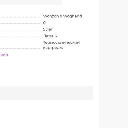
Wonzon & Woghand
0
5 лет
Латунь
Термостатический
картридж
тики