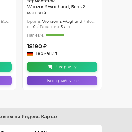
термостатом
термост
Wonzon&Woghand, Белый
Wonzon&
матовый
Вес,
Бренд:
Wonzon & Woghand
Вес,
Бренд:
W
кг:
0
Гарантия:
5 лет
кг:
0
Гар
18190 ₽
18749 
Германия
Герм
В корзину
Быстрый заказ
зывы на Яндекс Картах