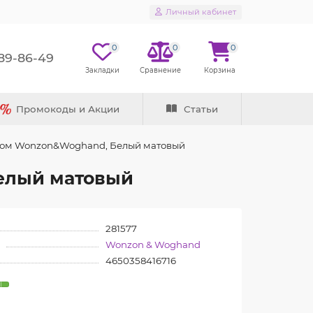
Личный кабинет
0
0
0
289-86-49
Промокоды и Акции
Статьи
атом Wonzon&Woghand, Белый матовый
Белый матовый
281577
Wonzon & Woghand
4650358416716