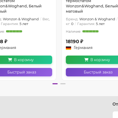
остатом
термостатом
on&Woghand, Белый
Wonzon&Woghand, Белый
вый
матовый
д:
Wonzon & Woghand
Вес,
Бренд:
Wonzon & Woghand
Гарантия:
5 лет
кг:
0
Гарантия:
5 лет
8 ₽
18190 ₽
ермания
Германия
В корзину
В корзину
Быстрый заказ
Быстрый заказ
От