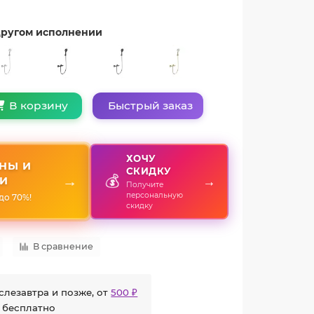
 другом исполнении
Быстрый заказ
В корзину
ХОЧУ
НЫ И
СКИДКУ
💰
→
→
И
Получите
персональную
до 70%!
скидку
В сравнение
слезавтра и позже, от
500 ₽
 бесплатно