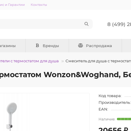
ис и Гарантии
Контакты
8 (499) 
агазины
Бренды
Распродажа
тели с термостатом для душа
Смеситель для душа с термост
термостатом Wonzon&Woghand, 
Код товара:
Производитель:
EAN:
20656 ₽