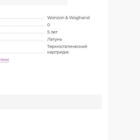
Wonzon & Woghand
0
5 лет
Латунь
Термостатический
картридж
тики