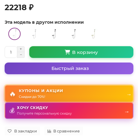
22218 ₽
Эта модель в другом исполнении
В корзину
Быстрый заказ
КУПОНЫ И АКЦИИ
🔥
→
Скидки до 70%!
ХОЧУ СКИДКУ
→
💰
Получите персональную скидку
В закладки
В сравнение