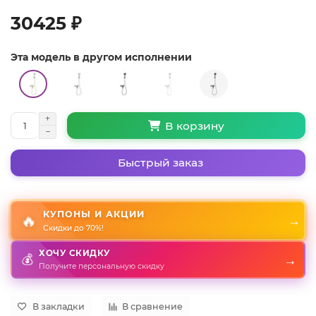
30425 ₽
Эта модель в другом исполнении
В корзину
Быстрый заказ
КУПОНЫ И АКЦИИ
🔥
→
Скидки до 70%!
ХОЧУ СКИДКУ
→
💰
Получите персональную скидку
В закладки
В сравнение