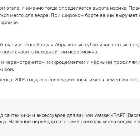
ом этапе, и именно тогда определяется высота носика. Пра
ться место для ведра. При широком борте ванны выручает 
 кромке.
й ткани и тёплой воды. Абразивные губки и кислотные сред
 восстановить исходный тон невозможно.
ерым керамогранитом, микроцементом и чёрными профилям
инкой.
нд с 2004 года; его коллекции носят имена немецких рек, 
 сантехники и аксессуаров для ванной WasserKRAFT (Васс
да. Название переводится с немецкого как «сила воды», и