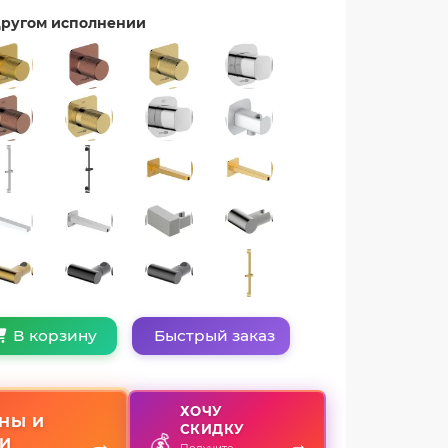
 другом исполнении
Быстрый заказ
В корзину
ХОЧУ
НЫ И
СКИДКУ
💰
→
→
И