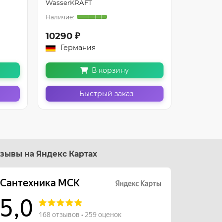
WasserKRAFT
WasserK
10290 ₽
10800 
Германия
Герм
В корзину
Быстрый заказ
зывы на Яндекс Картах