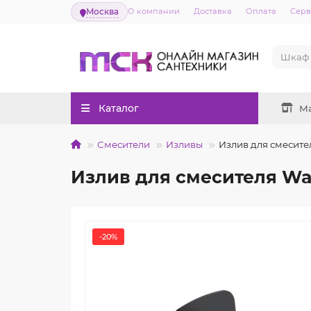
Москва
О компании
Доставка
Оплата
Серв
Каталог
М
Смесители
Изливы
Излив для смесит
Излив для смесителя W
-20%