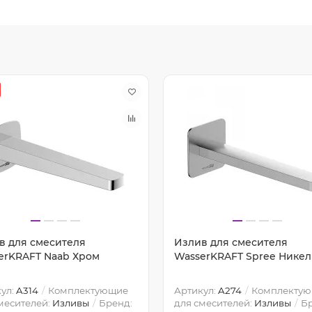
в для смесителя
Излив для смесителя
erKRAFT Naab Хром
WasserKRAFT Spree Никел
ул:
A314
Комплектующие
Артикул:
A274
Комплекту
месителей:
Изливы
Бренд:
для смесителей:
Изливы
Бр