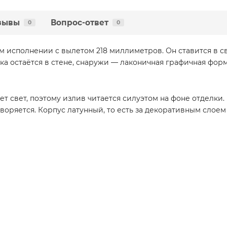
зывы
Вопрос-ответ
0
0
м исполнении с вылетом 218 миллиметров. Он ставится в с
ика остаётся в стене, снаружи — лаконичная графичная форм
т свет, поэтому излив читается силуэтом на фоне отделки.
творяется. Корпус латунный, то есть за декоративным слое