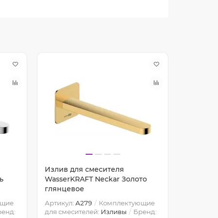
Излив для смесителя
Излив д
ь
WasserKRAFT Neckar Золото
WasserK
глянцевое
матовое
ющие
Артикул:
A279
Комплектующие
Артикул:
енд:
для смесителей:
Изливы
Бренд:
для смес