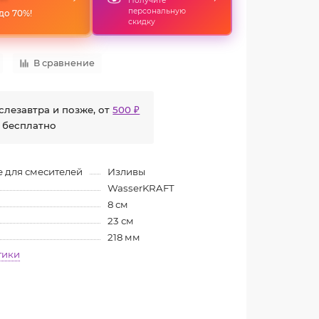
Получите
персональную
до 70%!
скидку
В сравнение
слезавтра и позже, от
500 ₽
 бесплатно
 для смесителей
Изливы
WasserKRAFT
8 см
23 см
218 мм
тики