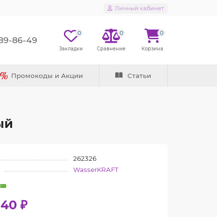
Личный кабинет
0
0
0
289-86-49
Промокоды и Акции
Статьи
ый
262326
WasserKRAFT
40 ₽