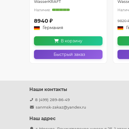
WasserKRAFT
Wass
8940 ₽
9820 
Германия
Г
В корзину
з
Быстрый заказ
Наши контакты
8 (499) 289-86-49
sanmsk-zakaz@yandex.ru
Наш адрес
г. Москва, Ленинградское шоссе д.25, 1 этаж