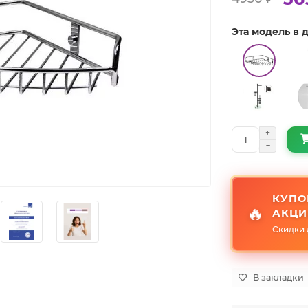
Эта модель в
КУПО
🔥
АКЦИ
Скидки 
В закладки