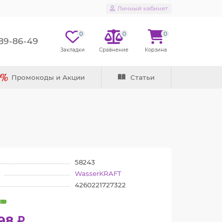
Личный кабинет
0
0
0
289-86-49
Промокоды и Акции
Статьи
58243
WasserKRAFT
4260221727322
98 ₽