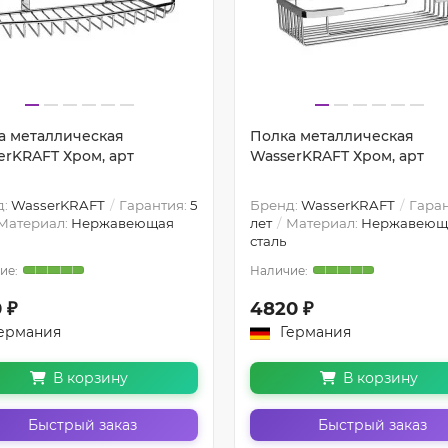
а металлическая
Полка металлическая
erKRAFT Хром, арт
WasserKRAFT Хром, арт
д:
WasserKRAFT
Гарантия:
5
Бренд:
WasserKRAFT
Гаран
Материал:
Нержавеющая
лет
Материал:
Нержавеющ
сталь
 ₽
4820 ₽
ермания
Германия
В корзину
В корзину
Быстрый заказ
Быстрый заказ