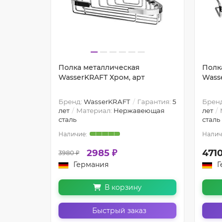
Полка металлическая
Полк
000 с
WasserKRAFT Хром, арт
Wass
Бренд:
WasserKRAFT
Гарантия:
5
Брен
арантия:
5
лет
Материал:
Нержавеющая
лет
-5000
сталь
сталь
2985 ₽
4710
3980 ₽
Германия
Г
В корзину
з
Быстрый заказ