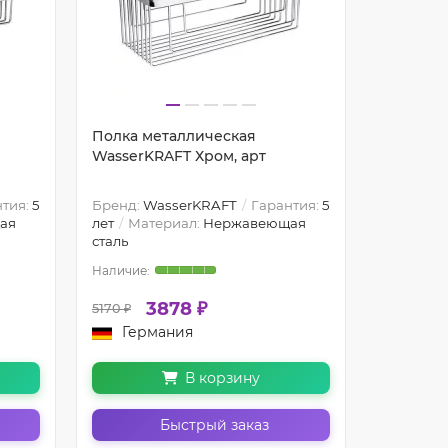
Полка металлическая
Полка с
WasserKRAFT Хром, арт
WasserK
тия:
5
Бренд:
WasserKRAFT
Гарантия:
5
ая
лет
Материал:
Нержавеющая
Бренд:
W
сталь
лет
Мат
3878 ₽
5170 ₽
4290 ₽
Германия
Герм
В корзину
Быстрый заказ