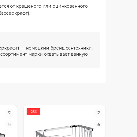
тся от крашеного или оцинкованного
Вассеркрафт).
еркрафт) — немецкий бренд сантехники,
 ассортимент марки охватывает ванную
-25%
-20%