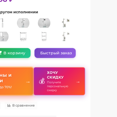
 другом исполнении
Быстрый заказ
В корзину
ХОЧУ
НЫ И
СКИДКУ
💰
→
→
И
Получите
персональную
до 70%!
скидку
В сравнение