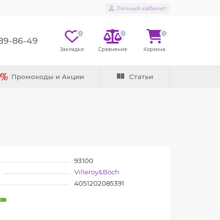
Личный кабинет
0
0
0
289-86-49
Промокоды и Акции
Статьи
93100
Villeroy&Boch
4051202085391