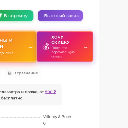
Быстрый заказ
В корзину
ХОЧУ
НЫ И
СКИДКУ
💰
→
→
И
Получите
персональную
до 70%!
скидку
В сравнение
слезавтра и позже, от
500 ₽
 бесплатно
Villeroy & Boch
0