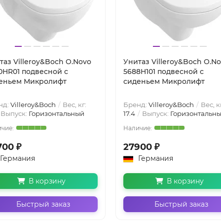
таз Villeroy&Boch O.Novo
Унитаз Villeroy&Boch O.N
0HR01 подвесной с
5688H101 подвесной с
еньем Микролифт
сиденьем Микролифт
нд:
Villeroy&Boch
Вес, кг:
Бренд:
Villeroy&Boch
Вес, к
Выпуск:
Горизонтальный
17.4
Выпуск:
Горизонтальн
700 ₽
27900 ₽
Германия
Германия
В корзину
В корзину
Быстрый заказ
Быстрый заказ