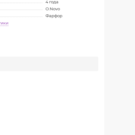
4 года
O.Novo
Фарфор
тики