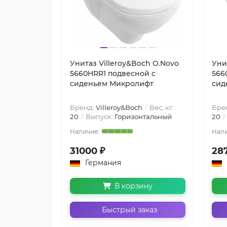
Унитаз Villeroy&Boch O.Novo
Уни
5660HRR1 подвесной с
566
сиденьем Микролифт
сид
Бренд:
Villeroy&Boch
Вес, кг:
Бре
20
Выпуск:
Горизонтальный
20
31000 ₽
28
Германия
В корзину
Быстрый заказ