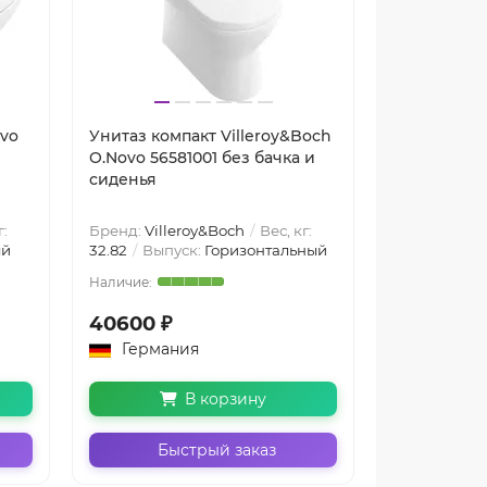
ovo
Унитаз компакт Villeroy&Boch
Унитаз Vil
O.Novo 56581001 без бачка и
5660H101 п
сиденья
сиденьем 
г:
Бренд:
Villeroy&Boch
Вес, кг:
Бренд:
Vill
ый
32.82
Выпуск:
Горизонтальный
18
Выпуск:
40600 ₽
23100 ₽
Германия
Герман
В корзину
Быстрый заказ
Бы