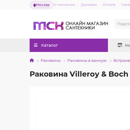
Москва
О компании
Доставка
Оплата
Серв
Каталог
М
Раковины
Раковины в ванную
Встраи
Раковина Villeroy & Boc