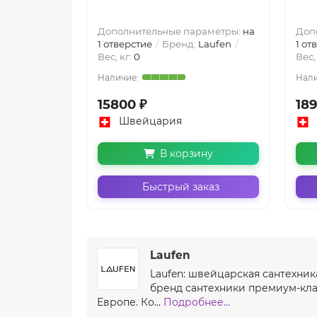
Дополнительные параметры:
на
Доп
1 отверстие
Бренд:
Laufen
1 от
Вес, кг:
0
Вес,
15800 ₽
18
Швейцария
В корзину
Быстрый заказ
Laufen
Laufen: швейцарская сантехник
бренд сантехники премиум-кла
Европе. Ко...
Подробнее...