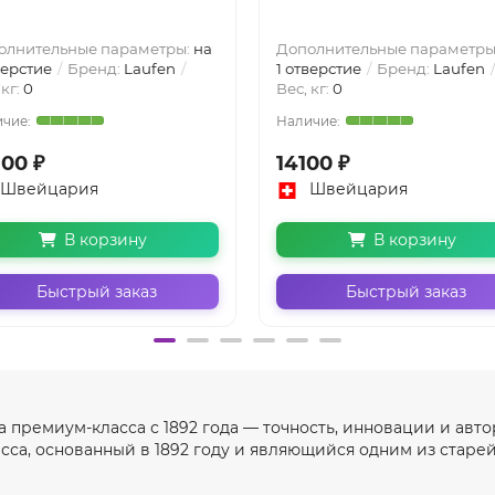
олнительные параметры:
на
Дополнительные параметры
верстие
Бренд:
Laufen
1 отверстие
Бренд:
Laufen
 кг:
0
Вес, кг:
0
900 ₽
14100 ₽
Швейцария
Швейцария
В корзину
В корзину
Быстрый заказ
Быстрый заказ
а премиум-класса с 1892 года — точность, инновации и ав
сса, основанный в 1892 году и являющийся одним из стар