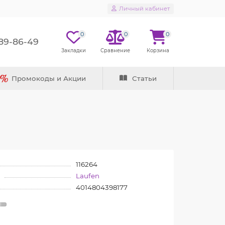
Личный кабинет
0
0
0
289-86-49
Промокоды и Акции
Статьи
116264
Laufen
4014804398177