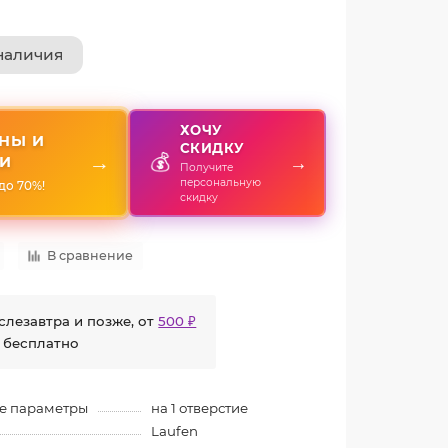
наличия
ХОЧУ
НЫ И
СКИДКУ
💰
→
→
И
Получите
персональную
до 70%!
скидку
В сравнение
слезавтра и позже, от
500 ₽
 бесплатно
е параметры
на 1 отверстие
Laufen