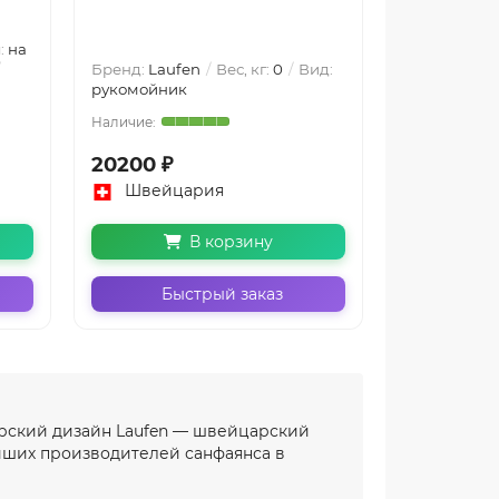
:
на
Бренд:
Laufen
Вес, кг:
0
Вид:
Бренд:
Lauf
рукомойник
рукомойник
20200 ₽
10000 ₽
Швейцария
Швейц
В корзину
Быстрый заказ
Бы
торский дизайн Laufen — швейцарский
ейших производителей санфаянса в