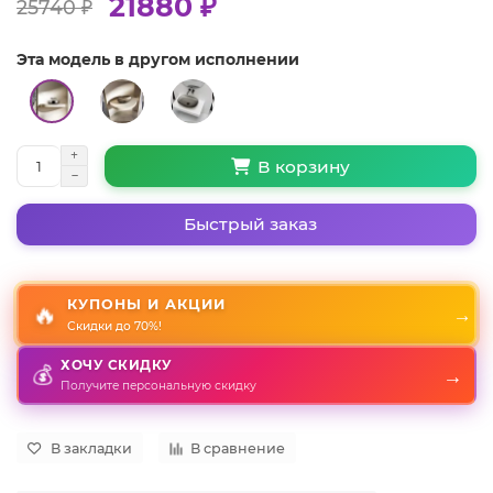
21880 ₽
25740 ₽
Эта модель в другом исполнении
В корзину
Быстрый заказ
КУПОНЫ И АКЦИИ
🔥
→
Скидки до 70%!
ХОЧУ СКИДКУ
→
💰
Получите персональную скидку
В закладки
В сравнение