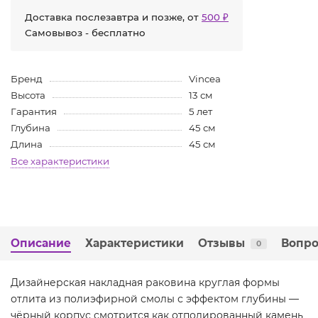
Доставка послезавтра и позже, от
500 ₽
Самовывоз - бесплатно
Бренд
Vincea
Высота
13 см
Гарантия
5 лет
Глубина
45 см
Длина
45 см
Все характеристики
Описание
Характеристики
Отзывы
Вопро
0
Дизайнерская накладная раковина круглая формы
отлита из полиэфирной смолы с эффектом глубины —
чёрный корпус смотрится как отполированный камень