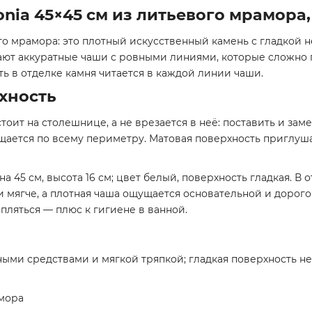
onia 45×45 см из литьевого мрамора,
ого мрамора: это плотный искусственный камень с гладкой
вают аккуратные чаши с ровными линиями, которые сложно п
ь в отделке камня читается в каждой линии чаши.
хность
тоит на столешнице, а не врезается в неё: поставить и зам
ищается по всему периметру. Матовая поверхность приглуш
 45 см, высота 16 см; цвет белый, поверхность гладкая. В 
и мягче, а плотная чаша ощущается основательной и дорого
пляться — плюс к гигиене в ванной.
ми средствами и мягкой тряпкой; гладкая поверхность не
амора