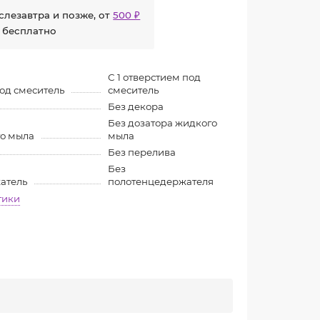
слезавтра и позже, от
500 ₽
 бесплатно
С 1 отверстием под
под смеситель
смеситель
Без декора
Без дозатора жидкого
го мыла
мыла
Без перелива
Без
атель
полотенцедержателя
тики