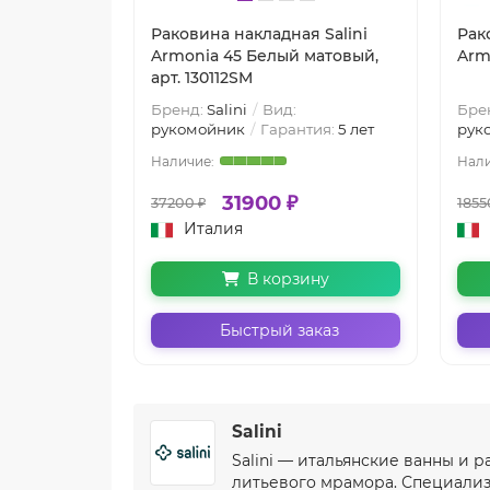
Раковина накладная Salini
Рак
Armonia 45 Белый матовый,
Arm
арт. 130112SM
Бренд:
Salini
Вид:
Бре
рукомойник
Гарантия:
5 лет
рук
31900 ₽
37200 ₽
1855
Италия
В корзину
Быстрый заказ
Salini
Salini — итальянские ванны и 
литьевого мрамора. Специализ