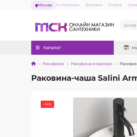
Москва
О компании
Доставка
Оплата
Серв
Каталог
М
Раковины
Раковины в ванную
Раковин
Раковина-чаша Salini Ar
-14%