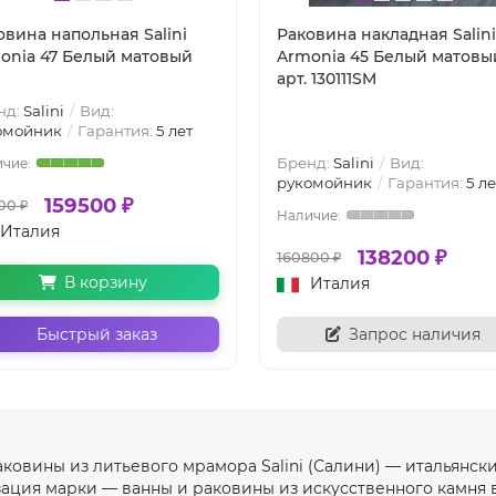
овина напольная Salini
Раковина накладная Salini
onia 47 Белый матовый
Armonia 45 Белый матовы
арт. 130111SM
нд:
Salini
Вид:
омойник
Гарантия:
5 лет
Бренд:
Salini
Вид:
рукомойник
Гарантия:
5 ле
159500 ₽
00 ₽
Италия
138200 ₽
160800 ₽
В корзину
Италия
Быстрый заказ
Запрос наличия
раковины из литьевого мрамора Salini (Салини) — итальянс
ация марки — ванны и раковины из искусственного камня 