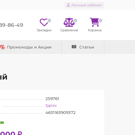
Личный кабинет
0
0
0
289-86-49
Промокоды и Акции
Статьи
ый
259761
Salini
4631163909372
000 ₽