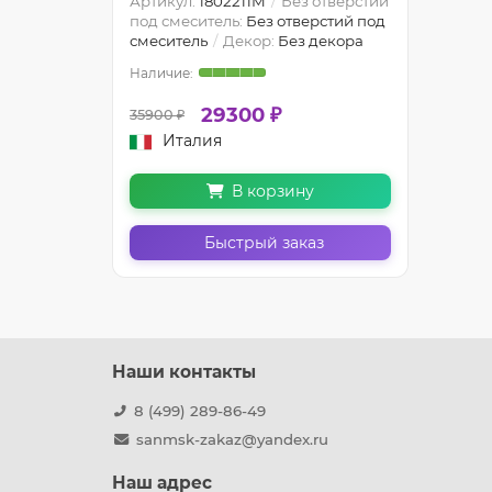
Артикул:
1802211M
Без отверстий
под смеситель:
Без отверстий под
смеситель
Декор:
Без декора
29300 ₽
35900 ₽
Италия
В корзину
Быстрый заказ
Наши контакты
8 (499) 289-86-49
sanmsk-zakaz@yandex.ru
Наш адрес