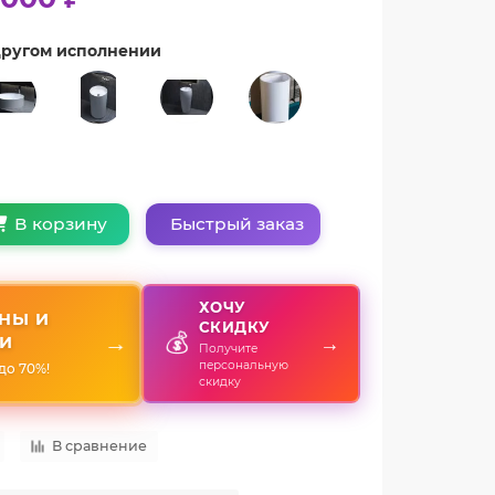
 другом исполнении
Быстрый заказ
В корзину
ХОЧУ
НЫ И
СКИДКУ
💰
→
→
И
Получите
персональную
до 70%!
скидку
В сравнение