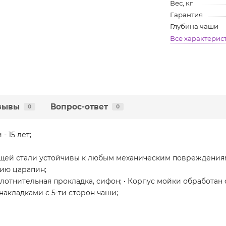
Вес, кг
Гарантия
Глубина чаши
Все характерис
зывы
Вопрос-ответ
0
0
 15 лет;
щей стали устойчивы к любым механическим повреждения
нию царапин;
уплотнительная прокладка, сифон; • Корпус мойки обрабо
кладками с 5-ти сторон чаши;