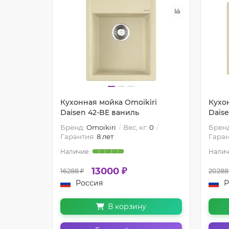
Кухонная мойка Omoikiri
Кухо
Daisen 42-BE ваниль
Dais
Бренд:
Omoikiri
Вес, кг:
0
Брен
Гарантия:
8 лет
Гаран
13000 ₽
16288 ₽
20288
Россия
Р
В корзину