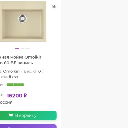
нная мойка Omoikiri
en 60-BE ваниль
д:
Omoikiri
Вес, кг:
0
тия:
8 лет
16200 ₽
 ₽
оссия
В корзину