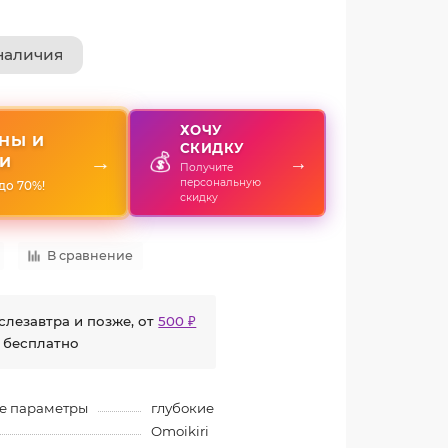
наличия
ХОЧУ
НЫ И
СКИДКУ
💰
→
→
И
Получите
персональную
до 70%!
скидку
В сравнение
слезавтра и позже, от
500 ₽
 бесплатно
е параметры
глубокие
Omoikiri