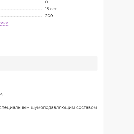
0
15 лет
200
тики
м;
тан специальным шумоподавляющим составом