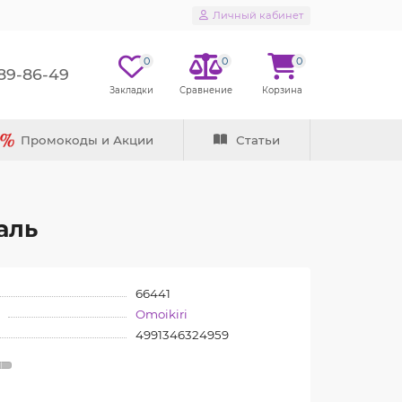
Личный кабинет
0
0
0
289-86-49
Промокоды и Акции
Статьи
аль
66441
Omoikiri
4991346324959