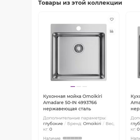
Товары из этой коллекции
Кухонная мойка Omoikiri
Кух
Amadare 50-IN 4993766
Ama
нержавеющая сталь
нер
Дополнительные параметры:
Доп
глубокие
Бренд:
Omoikiri
Вес,
глу
кг:
0
кг:
0