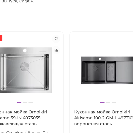
 выпуск, сифон.
онная мойка Omoikiri
Кухонная мойка Omoikiri
same 59-IN 4973055
Akisame 100-2-GM-L 497310
жавеющая сталь
вороненая сталь
нд:
Omoikiri
Вес, кг:
0