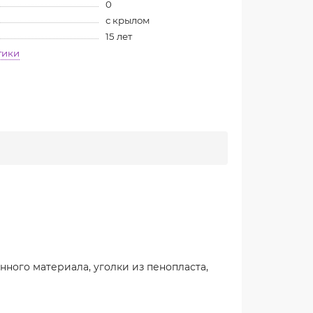
0
с крылом
15 лет
тики
нного материала, уголки из пенопласта,