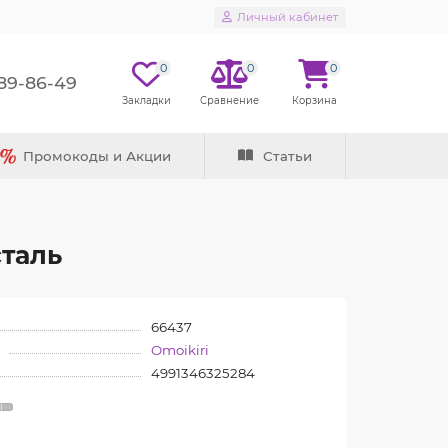
Личный кабинет
0
0
0
289-86-49
Промокоды и Акции
Статьи
сталь
66437
Omoikiri
4991346325284