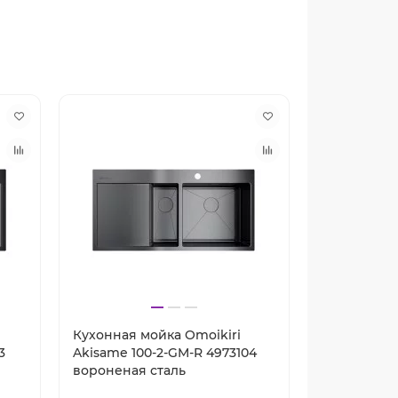
Кухонная мойка Omoikiri
Кухонная м
3
Akisame 100-2-GM-R 4973104
Akisame 100
вороненая сталь
нержавеющ