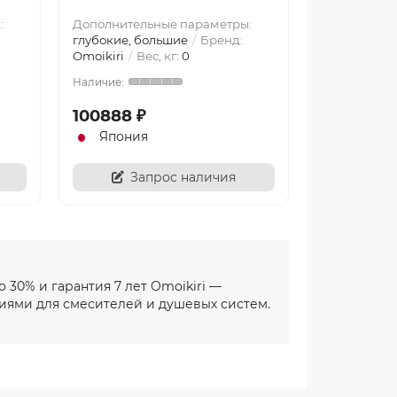
:
Дополнительные параметры:
Дополнител
глубокие, большие
Бренд:
глубокие, б
Omoikiri
Вес, кг:
0
Omoikiri
Ве
100888 ₽
71188 ₽
Япония
Япония
Запрос наличия
За
 30% и гарантия 7 лет Omoikiri —
иями для смесителей и душевых систем.