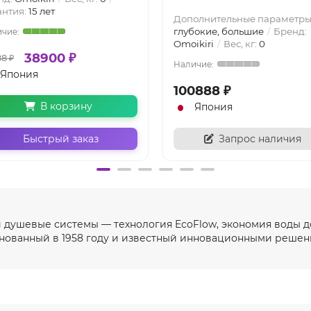
антия:
15 лет
Дополнительные параметры
глубокие, большие
Бренд:
Omoikiri
Вес, кг:
0
38900 ₽
8 ₽
Япония
100888 ₽
В корзину
Япония
Быстрый заказ
Запрос наличия
и душевые системы — технология EcoFlow, экономия воды до
снованный в 1958 году и известный инновационными решен