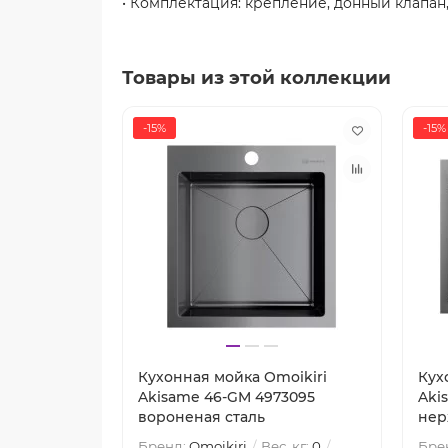
• Комплектация: крепление, донный клапан,
Товары из этой коллекции
-15%
-15%
Кухонная мойка Omoikiri
Кух
Akisame 46-GM 4973095
Aki
вороненая сталь
нер
Бренд:
Omoikiri
Вес, кг:
0
Бре