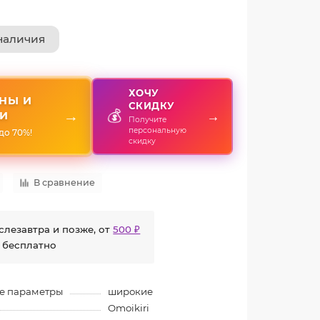
наличия
ХОЧУ
НЫ И
СКИДКУ
💰
→
→
И
Получите
персональную
до 70%!
скидку
В сравнение
слезавтра и позже, от
500 ₽
 бесплатно
е параметры
широкие
Omoikiri