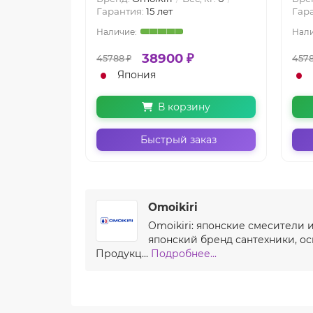
Гарантия:
15 лет
Гар
38900 ₽
45788 ₽
4578
Япония
В корзину
Быстрый заказ
Omoikiri
Omoikiri: японские смесители 
японский бренд сантехники, о
Продукц...
Подробнее...