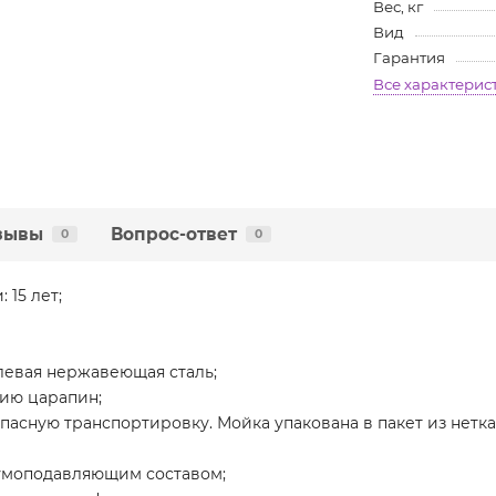
Вес, кг
Вид
Гарантия
Все характерис
зывы
Вопрос-ответ
0
0
 15 лет;
левая нержавеющая сталь;
нию царапин;
пасную транспортировку. Мойка упакована в пакет из нетка
умоподавляющим составом;