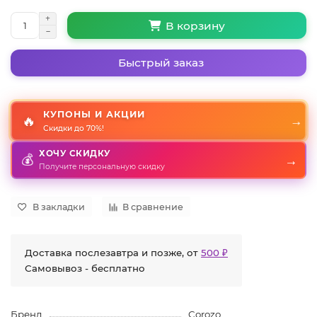
В корзину
Быстрый заказ
КУПОНЫ И АКЦИИ
🔥
→
Скидки до 70%!
ХОЧУ СКИДКУ
→
💰
Получите персональную скидку
В закладки
В сравнение
Доставка послезавтра и позже, от
500 ₽
Самовывоз - бесплатно
Бренд
Corozo